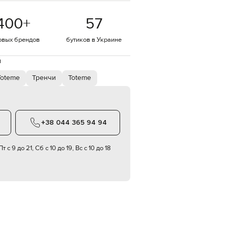
EUR
400
+
57
Denmark
€
овых брендов
бутиков в Украине
EUR
Estonia
€
й
EUR
Toteme
Тренчи
Toteme
Finland
€
EUR
France
€
+38 044 365 94 94
EUR
Germany
€
т с 9 до 21, Сб с 10 до 19, Вс с 10 до 18
EUR
Greece
€
EUR
Hungary
€
EUR