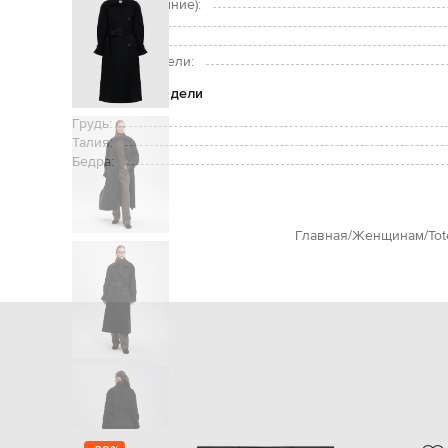
Карманы (внешние):
Уход:
Рост модели:
Размер на модели:
Параметры модели
Грудь:
Талия:
Бедра:
Главная
Женщинам
To