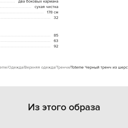
два боковых кармана
сухая чистка
178 см
32
85
63
92
teme
Одежда
Верхняя одежда
Тренчи
Toteme Черный тренч из шерс
Из этого образа