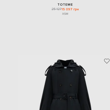
TOTEME
25 127
15 097 грн
XS
M