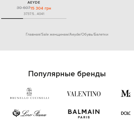
AEYDE
30 607
15 304 грн
37
37.5
...
40
41
Главная
Sale женщинам
Aeyde
Обувь
Балетки
Популярные бренды