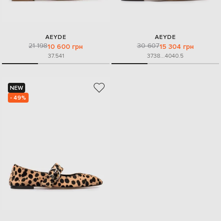
AEYDE
AEYDE
21 198
30 607
10 600 грн
15 304 грн
37.5
41
37
38
...
40
40.5
NEW
- 49%