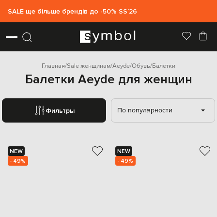
SALE ще більше брендів до -50% SS`26
Главная
Sale женщинам
Aeyde
Обувь
Балетки
Балетки Aeyde для женщин
По популярности
Фильтры
NEW
NEW
- 49%
- 49%