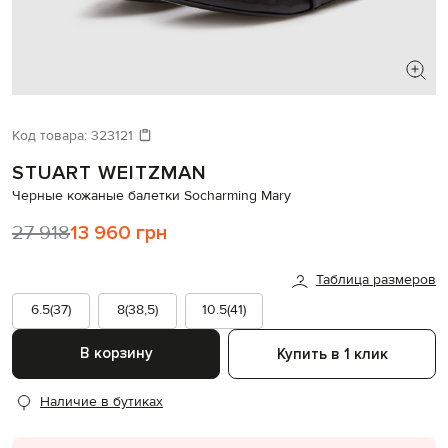
ИЩЕТЕ НОВЫЙ ОБРАЗ?
Давайте подберем что-то еще
Код товара:
323121
STUART WEITZMAN
Похожие товары
Черные кожаные балетки Socharming Mary
27 918
13 960 грн
Таблица размеров
6.5(37)
8(38,5)
10.5(41)
В корзину
Купить в 1 клик
Наличие в бутиках