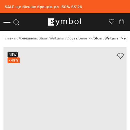
SALE ще більше брендів до -50% SS`26
Главная
Женщинам
Stuart Weitzman
Обувь
Балетки
Stuart Weitzman Чер
NEW
- 49%