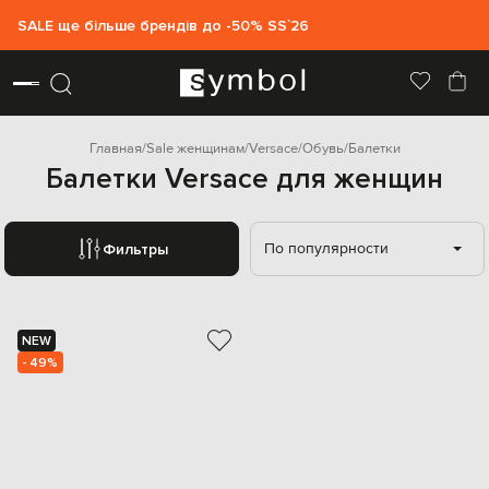
SALE ще більше брендів до -50% SS`26
Главная
Sale женщинам
Versace
Обувь
Балетки
Балетки Versace для женщин
По популярности
Фильтры
NEW
- 49%