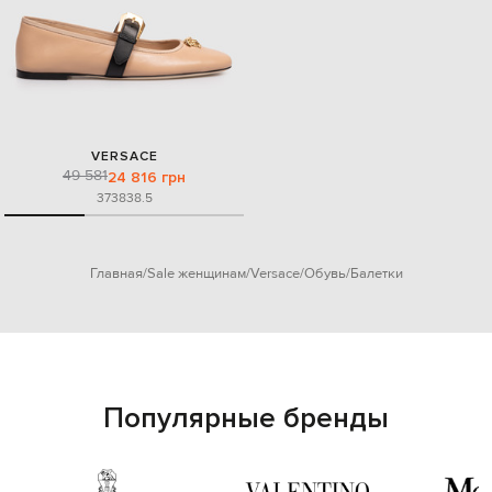
VERSACE
49 581
24 816 грн
37
38
38.5
Главная
Sale женщинам
Versace
Обувь
Балетки
Популярные бренды