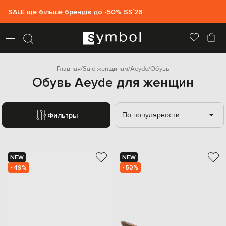
SALE ще більше брендів до -50% SS`26
Главная
Sale женщинам
Aeyde
Обувь
Обувь Aeyde для женщин
По популярности
Фильтры
NEW
NEW
- 49%
- 50%