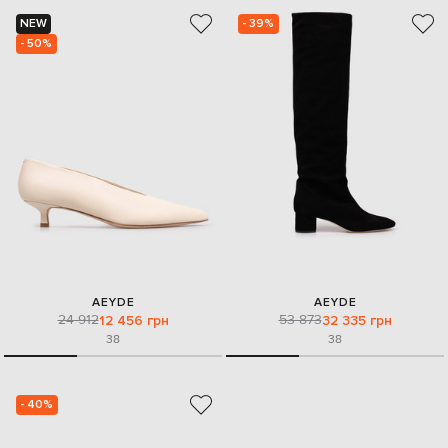
NEW
- 39%
- 50%
AEYDE
AEYDE
24 912
53 873
12 456 грн
32 335 грн
38
38
- 40%