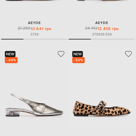
AEYDE
AEYDE
21 280
24 912
10 641 грн
12 456 грн
37
39
37
38
38.5
39
NEW
NEW
- 49%
- 50%