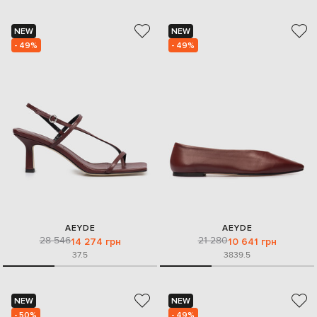
NEW
NEW
- 49%
- 49%
AEYDE
AEYDE
28 546
21 280
14 274 грн
10 641 грн
37.5
38
39.5
NEW
NEW
- 50%
- 49%