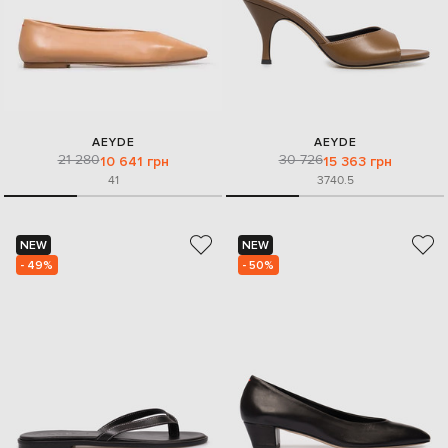
AEYDE
AEYDE
21 280
30 726
10 641 грн
15 363 грн
41
37
40.5
NEW
NEW
- 49%
- 50%