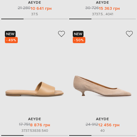
AEYDE
AEYDE
21 280
30 726
10 641 грн
15 363 грн
37.5
37
37.5
...
40
41
NEW
NEW
- 49%
- 50%
AEYDE
AEYDE
17 751
24 912
8 876 грн
12 456 грн
37
37.5
38
38.5
40
40