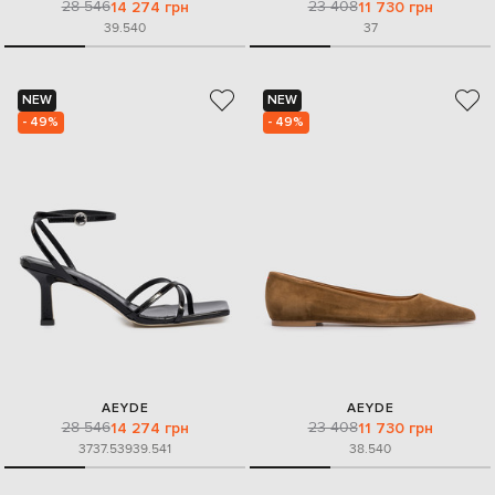
28 546
23 408
14 274 грн
11 730 грн
39.5
40
37
NEW
NEW
- 49%
- 49%
AEYDE
AEYDE
28 546
23 408
14 274 грн
11 730 грн
37
37.5
39
39.5
41
38.5
40