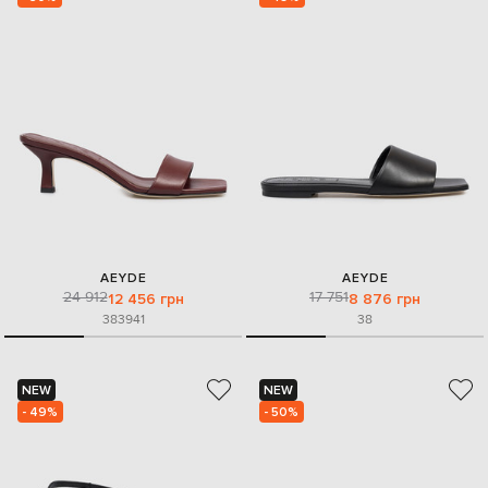
AEYDE
AEYDE
24 912
17 751
12 456 грн
8 876 грн
38
39
41
38
NEW
NEW
- 49%
- 50%