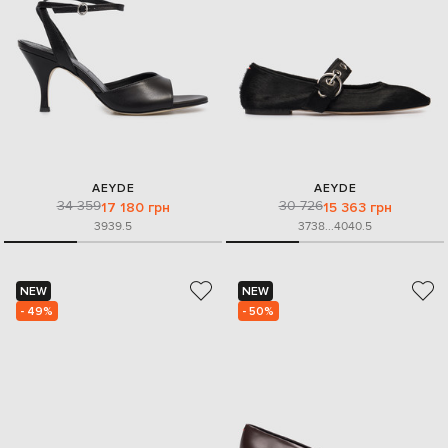
AEYDE
AEYDE
34 359
30 726
17 180 грн
15 363 грн
39
39.5
37
38
...
40
40.5
NEW
NEW
- 49%
- 50%