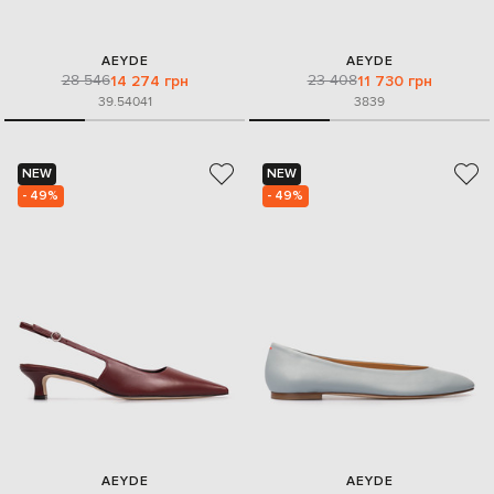
AEYDE
AEYDE
28 546
23 408
14 274 грн
11 730 грн
39.5
40
41
38
39
NEW
NEW
- 49%
- 49%
AEYDE
AEYDE