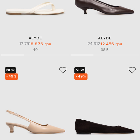
AEYDE
AEYDE
17 751
24 912
8 876 грн
12 456 грн
40
38.5
NEW
NEW
- 49%
- 49%