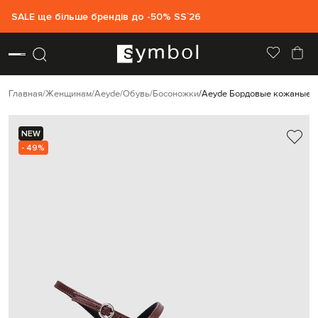
SALE ще більше брендів до -50% SS`26
Главная
Женщинам
Aeyde
Обувь
Босоножки
Aeyde Бордовые кожаные б
NEW
- 49%