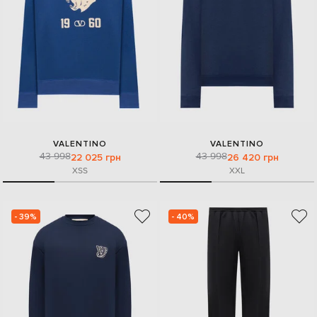
VALENTINO
VALENTINO
43 998
43 998
22 025 грн
26 420 грн
XS
S
XXL
- 39%
- 40%