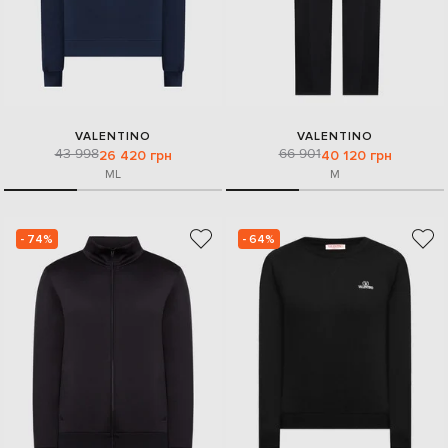
VALENTINO
VALENTINO
43 998
66 901
26 420 грн
40 120 грн
M
L
M
- 74%
- 64%