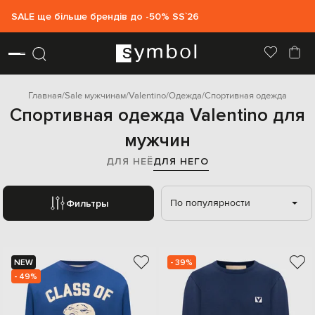
SALE ще більше брендів до -50% SS`26
Главная
Sale мужчинам
Valentino
Одежда
Спортивная одежда
Спортивная одежда Valentino для
мужчин
ДЛЯ НЕЁ
ДЛЯ НЕГО
По популярности
Фильтры
NEW
- 39%
- 49%