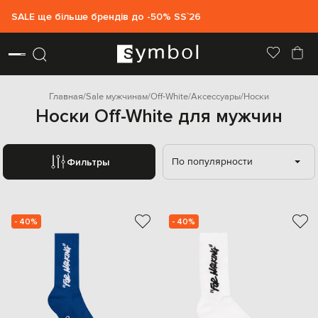
SALE ще більше брендів до -50% SS`26
Главная
Sale мужчинам
Off-White
Аксессуары
Носки
Носки Off-White для мужчин
По популярности
Фильтры
- 40%
- 40%