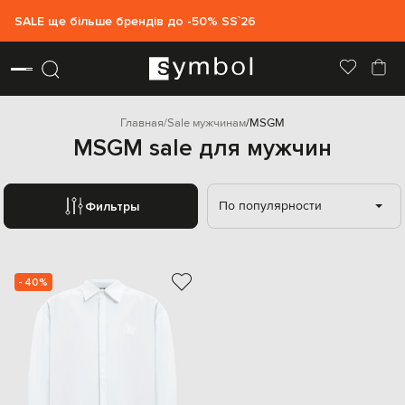
SALE ще більше брендів до -50% SS`26
Главная
Sale мужчинам
MSGM
MSGM sale для мужчин
По популярности
Фильтры
- 40%