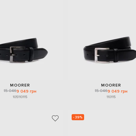
MOORER
MOORER
15 046
15 046
9 049 грн
9 049 грн
105
110
115
110
115
- 39%