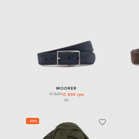
MOORER
17 527
10 496 грн
95
- 29%