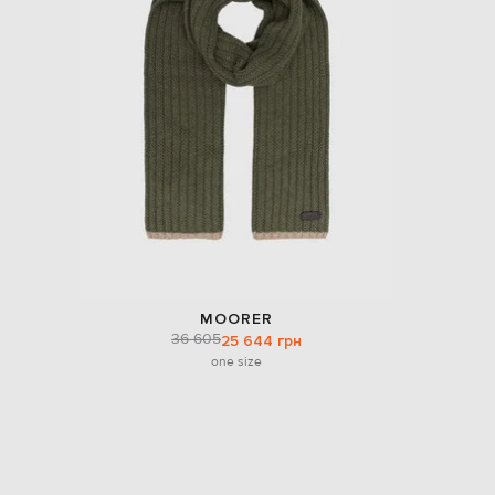
MOORER
36 605
25 644 грн
one size