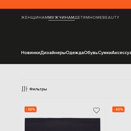
ЖЕНЩИНАМ
МУЖЧИНАМ
ДЕТЯМ
HOME
BEAUTY
Новинки
Дизайнеры
Одежда
Обувь
Сумки
Аксессу
Ак
Фильтры
- 30%
- 40%