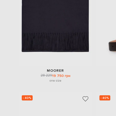
MOORER
28 229
19 750 грн
one size
- 40%
- 40%