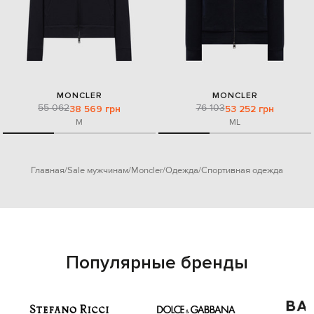
MONCLER
MONCLER
55 062
76 103
38 569 грн
53 252 грн
M
M
L
Главная
Sale мужчинам
Moncler
Одежда
Спортивная одежда
Популярные бренды