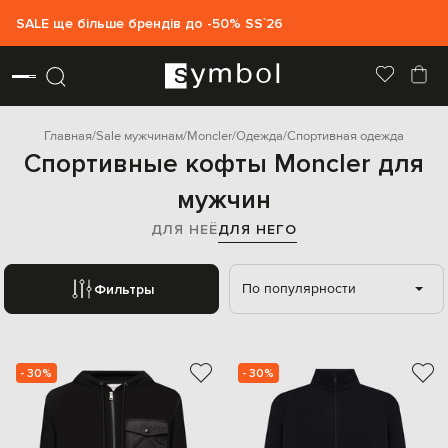
SALE ще більше брендів до -50% SS`26
Главная
Sale мужчинам
Moncler
Одежда
Спортивная одежда
Спортивные кофты Moncler для
мужчин
ДЛЯ НЕЁ
ДЛЯ НЕГО
По популярности
Фильтры
- 30%
- 30%