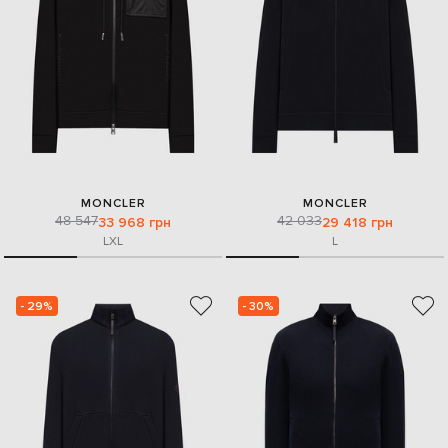
MONCLER
MONCLER
48 547
42 033
33 968 грн
29 418 грн
L
XL
L
- 29%
- 30%