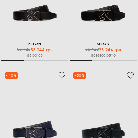
KITON
KITON
55 423
55 423
33 244 грн
33 244 грн
95
100
105
90
95
100
105
110
- 40%
- 30%