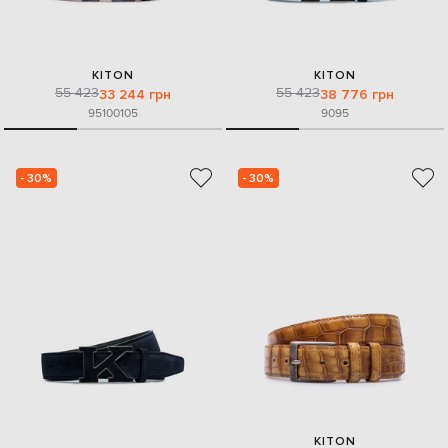
KITON
KITON
55 423
55 423
33 244 грн
38 776 грн
95
100
105
90
95
- 30%
- 30%
KITON