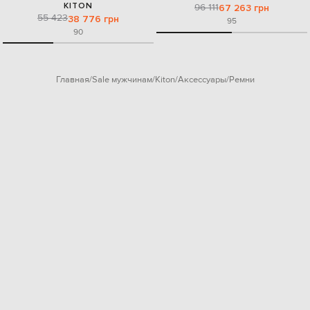
KITON
96 111
67 263 грн
55 423
38 776 грн
95
90
Главная
Sale мужчинам
Kiton
Аксессуары
Ремни