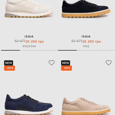
ISAIA
ISAIA
52 477
52 477
26 265 грн
26 265 грн
41
42
43
44
41
42
NEW
NEW
- 49%
- 49%