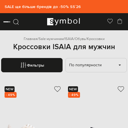
SALE ще більше брендів до -50% SS`26
Главная
Sale мужчинам
ISAIA
Обувь
Кроссовки
Кроссовки ISAIA для мужчин
По популярности
Фильтры
NEW
NEW
- 49%
- 49%