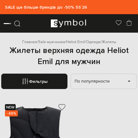
SALE ще більше брендів до -50% SS`26
Главная
Sale мужчинам
Heliot Emil
Одежда
Жилеты
Жилеты верхняя одежда Heliot
Emil для мужчин
По популярности
Фильтры
NEW
- 49%