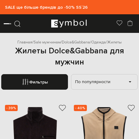
SALE ще більше брендів до -50% SS`26
Главная
Sale мужчинам
Dolce&Gabbana
Одежда
Жилеты
Жилеты Dolce&Gabbana для
мужчин
По популярности
Фильтры
- 39%
- 40%