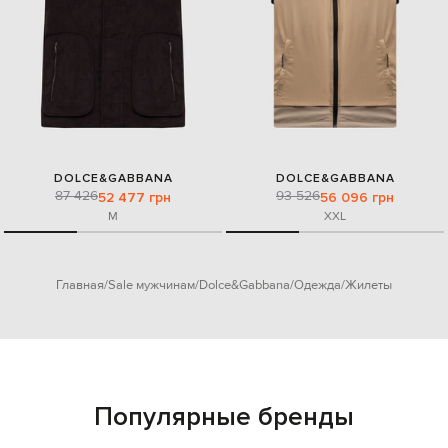
DOLCE&GABBANA
DOLCE&GABBANA
87 426
93 526
52 477 грн
56 096 грн
M
XXL
Главная
Sale мужчинам
Dolce&Gabbana
Одежда
Жилеты
Популярные бренды