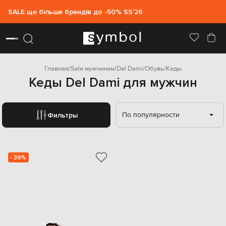
SALE ще більше брендів до -50% SS`26
Главная
Sale мужчинам
Del Dami
Обувь
Кеды
Кеды Del Dami для мужчин
По популярности
Фильтры
- 39%