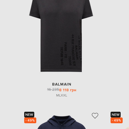
BALMAIN
16 235
8 118 грн
M
L
XXL
NEW
NEW
- 49%
- 49%