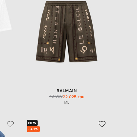
BALMAIN
43 998
22 025 грн
M
L
NEW
- 49%