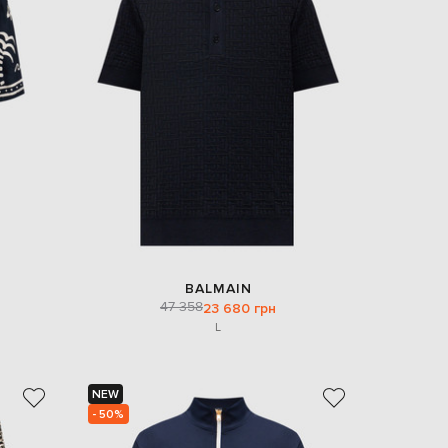
BALMAIN
47 358
23 680 грн
L
NEW
- 50%