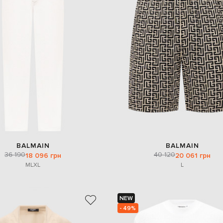
BALMAIN
BALMAIN
36 190
40 120
18 096 грн
20 061 грн
M
L
XL
L
NEW
- 49%