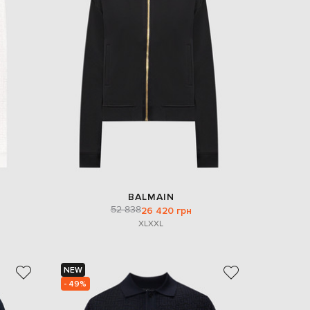
BALMAIN
52 838
26 420 грн
XL
XXL
NEW
- 49%