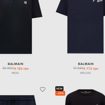
BALMAIN
BALMAIN
38 362
19 544
19 182 грн
9 772 грн
M
XXL
M
XL
XXL
NEW
- 49%