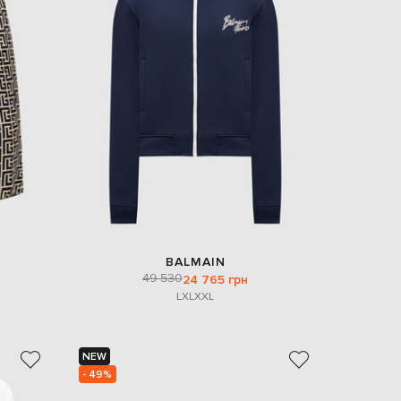
BALMAIN
49 530
24 765 грн
L
XL
XXL
NEW
- 49%