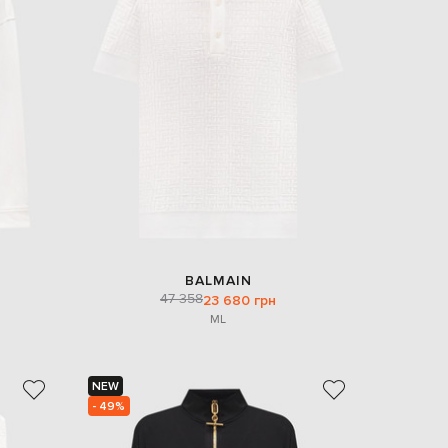
EUR
Slovakia
€
EUR
Slovenia
€
EUR
Spain
€
EUR
Sweden
€
UAH
Ukraine
₴
BALMAIN
47 358
23 680 грн
EUR
M
L
Other
€
NEW
- 49%