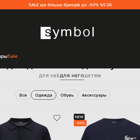
SALE ще більше брендів до -50% SS`26
Главная
Sale мужчинам
Balmain
Одежда
ары
Sale
Одежда Balmain для мужчи
ДЛЯ НЕЁ
ДЛЯ НЕГО
ДЕТЯМ
Все
Одежда
Обувь
Аксессуары
NEW
- 50%