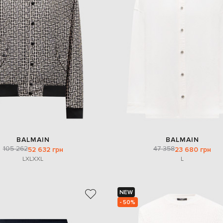
BALMAIN
BALMAIN
105 262
47 358
52 632 грн
23 680 грн
L
XL
XXL
L
NEW
- 50%