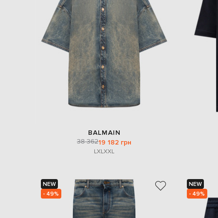
BALMAIN
38 362
19 182 грн
L
XL
XXL
NEW
NEW
- 49%
- 49%