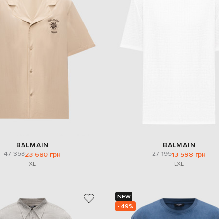
BALMAIN
BALMAIN
47 358
27 195
23 680 грн
13 598 грн
XL
L
XL
NEW
- 49%