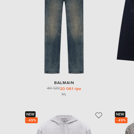
BALMAIN
40 120
20 061 грн
M
L
NEW
NEW
- 49%
- 49%