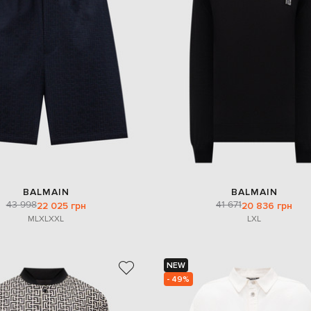
BALMAIN
BALMAIN
43 998
41 671
22 025 грн
20 836 грн
M
L
XL
XXL
L
XL
NEW
- 49%