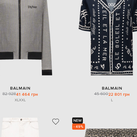
BALMAIN
BALMAIN
82 928
45 600
41 464 грн
22 801 грн
XL
XXL
L
NEW
- 49%