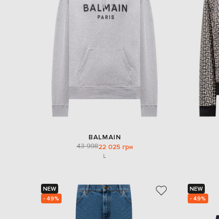
BALMAIN
43 998
22 025 грн
L
NEW
NEW
- 49%
- 49%