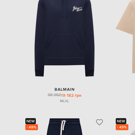
BALMAIN
38 362
19 182 грн
M
L
XL
NEW
NEW
- 49%
- 49%