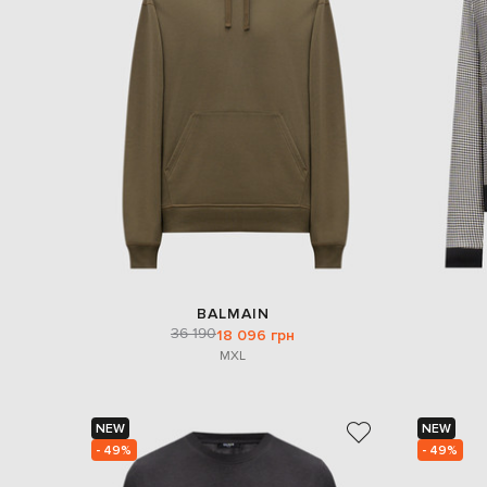
BALMAIN
36 190
18 096 грн
M
XL
NEW
NEW
- 49%
- 49%