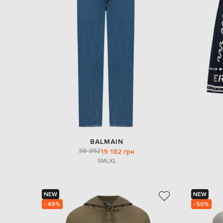
BALMAIN
38 362
19 182 грн
S
M
L
XL
NEW
NEW
- 49%
- 50%