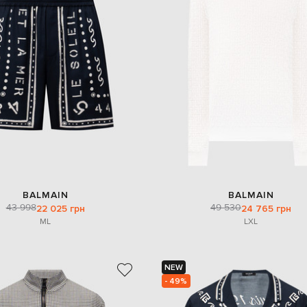
BALMAIN
BALMAIN
43 998
49 530
22 025 грн
24 765 грн
M
L
L
XL
NEW
- 49%