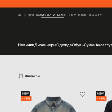
ЖЕНЩИНАМ
МУЖЧИНАМ
ДЕТЯМ
HOME
BEAUTY
Новинки
Дизайнеры
Одежда
Обувь
Сумки
Аксессу
Фильтры
NEW
NEW
- 49%
- 49%