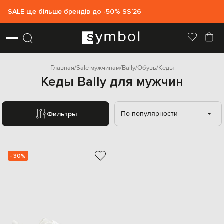
SALE ще більше брендів до -50% SS`26
Главная
Sale мужчинам
Bally
Обувь
Кеды
Кеды Bally для мужчин
По популярности
Фильтры
- 30%