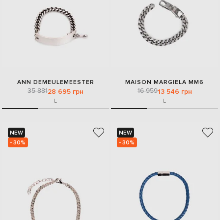
ANN DEMEULEMEESTER
MAISON MARGIELA MM6
35 881
16 959
28 695 грн
13 546 грн
L
L
NEW
NEW
- 30%
- 30%