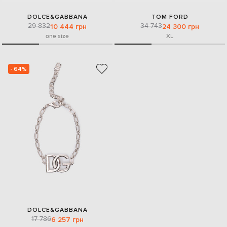
DOLCE&GABBANA
TOM FORD
29 832
34 743
10 444 грн
24 300 грн
one size
XL
- 64%
DOLCE&GABBANA
17 786
6 257 грн