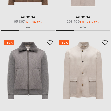
AGNONA
AGNONA
65 867
293 709
32 934 грн
176 246 грн
L
XL
L
XXL
- 39%
- 69%