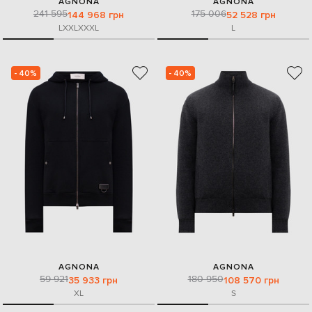
AGNONA
AGNONA
241 595
175 006
144 968 грн
52 528 грн
L
XXL
XXXL
L
- 40%
- 40%
AGNONA
AGNONA
59 921
180 950
35 933 грн
108 570 грн
XL
S