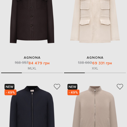
AGNONA
AGNONA
168 957
138 660
84 479 грн
69 331 грн
M
L
XL
XXL
NEW
NEW
- 49%
- 49%