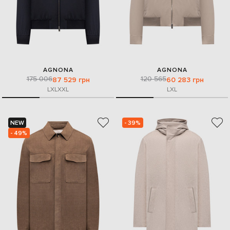
AGNONA
AGNONA
175 006
120 565
87 529 грн
60 283 грн
L
XL
XXL
L
XL
NEW
- 39%
- 49%