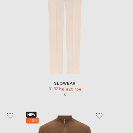
EUR
Slovakia
€
EUR
Slovenia
€
EUR
Spain
€
EUR
Sweden
€
UAH
Ukraine
₴
SLOWEAR
31 331
18 820 грн
EUR
S
Other
€
NEW
- 40%