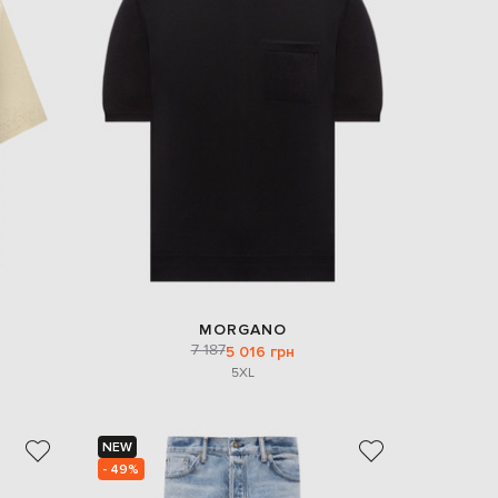
MORGANO
7 187
5 016 грн
5XL
NEW
- 49%