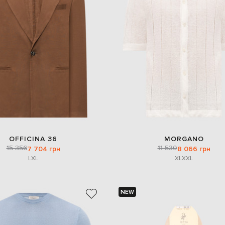
OFFICINA 36
MORGANO
15 356
11 530
7 704 грн
8 066 грн
L
XL
XL
XXL
NEW