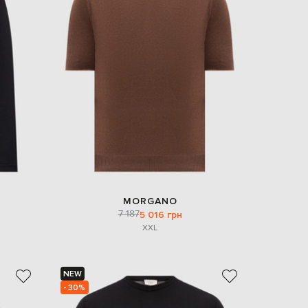
MORGANO
7 187
5 016 грн
XXL
NEW
- 30%