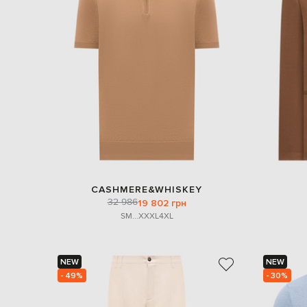
CASHMERE&WHISKEY
32 986
19 802 грн
S
M
...
XXXL
4XL
NEW
NEW
- 49%
- 30%