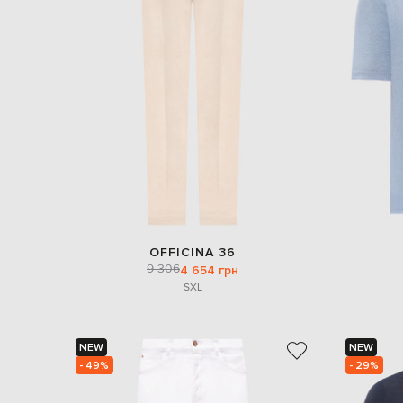
OFFICINA 36
9 306
4 654 грн
S
XL
NEW
NEW
- 49%
- 29%