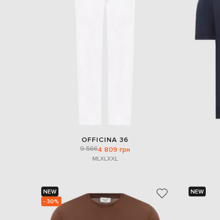
OFFICINA 36
9 566
4 809 грн
M
L
XL
XXL
NEW
NEW
- 30%