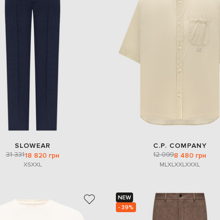
SLOWEAR
C.P. COMPANY
31 331
12 099
18 820 грн
8 480 грн
XS
XXL
M
L
XL
XXL
XXXL
NEW
- 39%