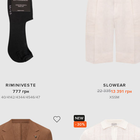
RIMINIVESTE
SLOWEAR
22 335
777 грн
13 391 грн
40/41
42/43
44/45
46/47
XS
S
M
NEW
- 30%