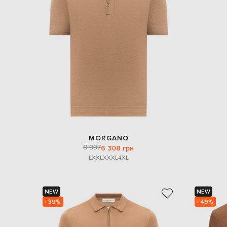
MORGANO
8 997
6 308 грн
L
XXL
XXXL
4XL
NEW
NEW
- 39%
- 49%