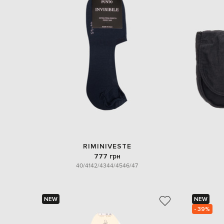
RIMINIVESTE
777 грн
40/41
42/43
44/45
46/47
NEW
NEW
- 39%