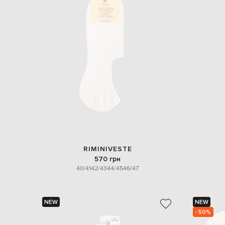
RIMINIVESTE
570 грн
40/41
42/43
44/45
46/47
NEW
NEW
- 50%