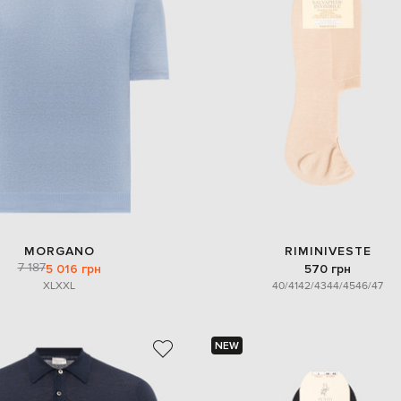
MORGANO
RIMINIVESTE
7 187
5 016 грн
570 грн
XL
XXL
40/41
42/43
44/45
46/47
NEW