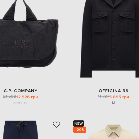
C.P. COMPANY
OFFICINA 36
21 508
11 737
12 926 грн
5 895 грн
one size
M
NEW
- 29%