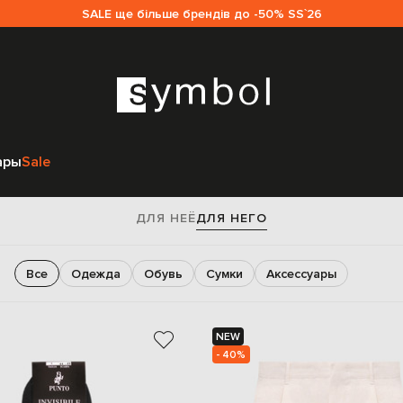
SALE ще більше брендів до -50% SS`26
Главная
Мужчинам
ары
Sale
New Arrivals
ДЛЯ НЕЁ
ДЛЯ НЕГО
Все
Одежда
Обувь
Сумки
Аксессуары
NEW
- 40%