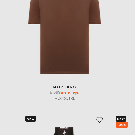
MORGANO
5 998
4 189 грн
M
L
XXXL
5XL
NEW
NEW
- 39%