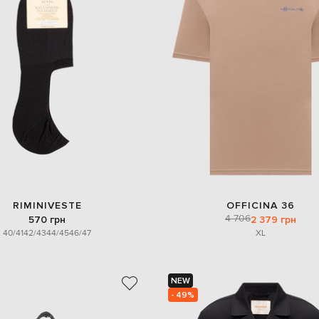
RIMINIVESTE
OFFICINA 36
4 706
570 грн
2 379 грн
40/41
42/43
44/45
46/47
XL
NEW
- 49%