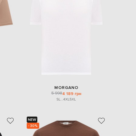
MORGANO
5 998
4 189 грн
S
L
...
4XL
5XL
NEW
- 30%