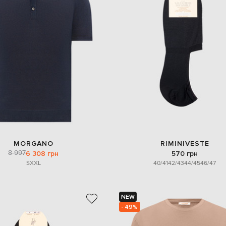
MORGANO
RIMINIVESTE
8 997
6 308 грн
570 грн
S
XXL
40/41
42/43
44/45
46/47
NEW
- 49%