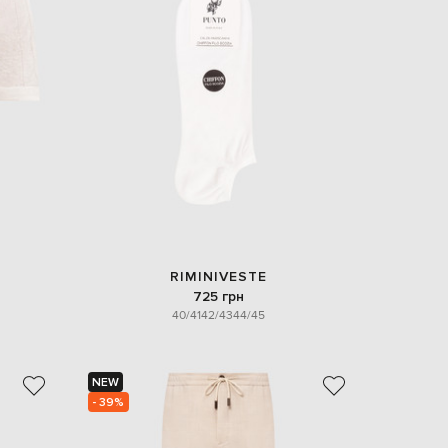
Italy
€
EUR
Latvia
€
EUR
Lithuania
€
EUR
Luxembourg
€
EUR
Netherlands
€
RIMINIVESTE
PLN
725 грн
Poland
zł
40/41
42/43
44/45
EUR
Portugal
€
NEW
- 39%
EUR
Romania
€