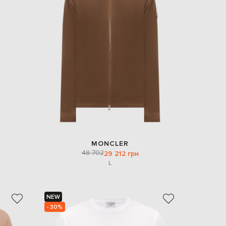
MONCLER
48 702
29 212 грн
L
NEW
- 30%