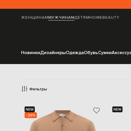
ЖЕНЩИНАМ
МУЖЧИНАМ
ДЕТЯМ
HOME
BEAUTY
Новинки
Дизайнеры
Одежда
Обувь
Сумки
Аксессу
Фильтры
NEW
NEW
- 29%