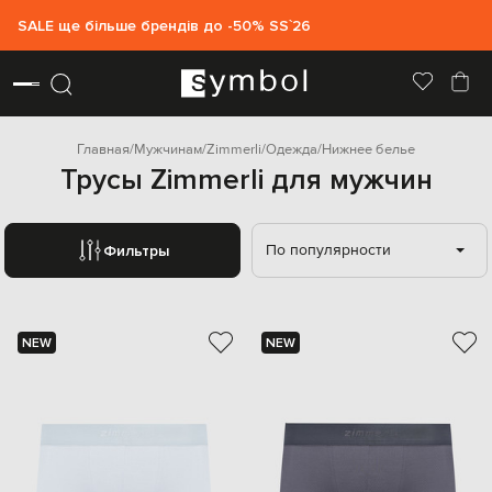
SALE ще більше брендів до -50% SS`26
Главная
Мужчинам
Zimmerli
Одежда
Нижнее белье
Трусы Zimmerli для мужчин
По популярности
Фильтры
NEW
NEW