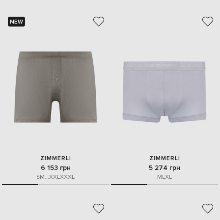
NEW
ZIMMERLI
ZIMMERLI
6 153 грн
5 274 грн
S
M
...
XXL
XXXL
M
L
XL