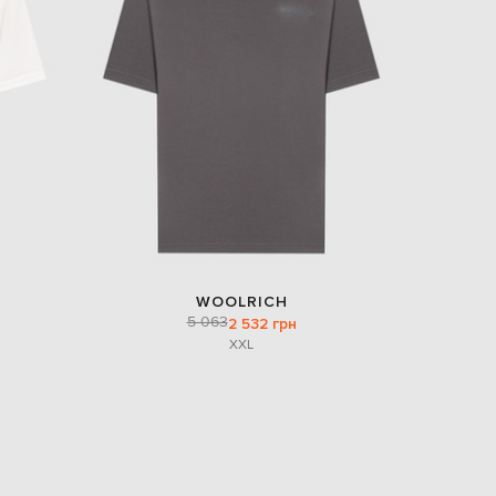
Italy
€
EUR
Latvia
€
EUR
Lithuania
€
EUR
Luxembourg
€
EUR
Netherlands
€
WOOLRICH
5 063
PLN
2 532 грн
Poland
XXL
zł
EUR
Portugal
€
EUR
Romania
€