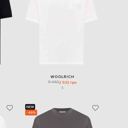
EUR
Denmark
€
EUR
Estonia
€
EUR
Finland
€
EUR
France
€
EUR
WOOLRICH
Germany
5 063
2 532 грн
€
S
EUR
Greece
€
NEW
EUR
- 49%
Hungary
€
EUR