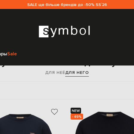
SALE ще більше брендів до -50% SS`26
Главная
Мужчинам
Woolrich
Одежда
Футболки
ары
Sale
утболки Woolrich для мужч
ДЛЯ НЕЁ
ДЛЯ НЕГО
NEW
- 49%