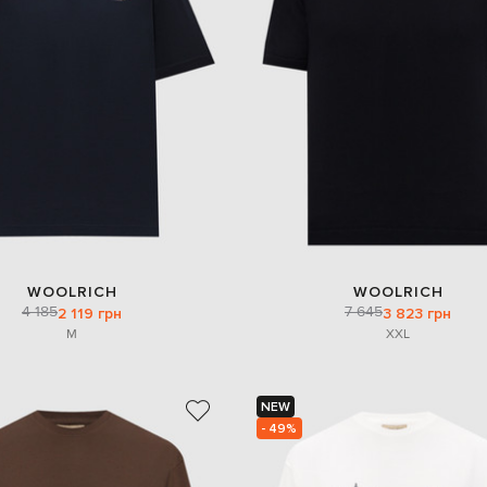
WOOLRICH
WOOLRICH
4 185
7 645
2 119 грн
3 823 грн
M
XXL
NEW
- 49%