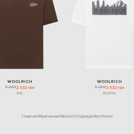
WOOLRICH
WOOLRICH
5 063
5 063
2 532 грн
2 532 грн
XXL
XL
XXXL
Главная
Мужчинам
Woolrich
Одежда
Футболки