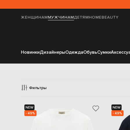
ЖЕНЩИНАМ
МУЖЧИНАМ
ДЕТЯМ
HOME
BEAUTY
Новинки
Дизайнеры
Одежда
Обувь
Сумки
Аксессу
Ф
Фильтры
NEW
NEW
- 49%
- 49%