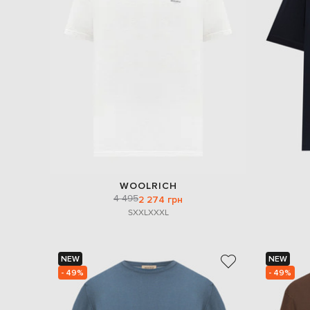
WOOLRICH
4 495
2 274 грн
S
XXL
XXXL
NEW
NEW
- 49%
- 49%