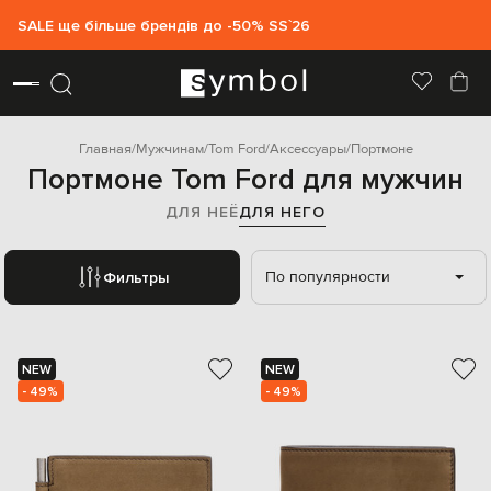
SALE ще більше брендів до -50% SS`26
Главная
Мужчинам
Tom Ford
Аксессуары
Портмоне
Портмоне Tom Ford для мужчин
ДЛЯ НЕЁ
ДЛЯ НЕГО
По популярности
Фильтры
NEW
NEW
- 49%
- 49%