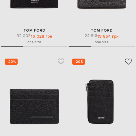
TOM FORD
TOM FORD
32 003
24 816
16 028 грн
19 854 грн
one size
one size
- 20%
- 20%