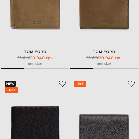
TOM FORD
TOM FORD
41 878
41 878
20 940 грн
20 940 грн
one size
one size
NEW
- 19%
- 49%