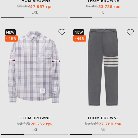
THOM BROWNE
THOM BROWNE
95 912
67 419
47 957 грн
33 736 грн
L
XL
L
NEW
NEW
- 49%
- 49%
THOM BROWNE
THOM BROWNE
52 472
55 534
26 262 грн
27 768 грн
L
XL
M
L