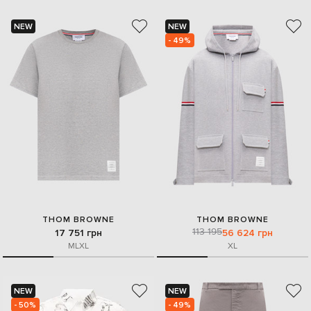
NEW
NEW
- 49%
THOM BROWNE
THOM BROWNE
113 195
17 751 грн
56 624 грн
M
L
XL
XL
NEW
NEW
- 50%
- 49%