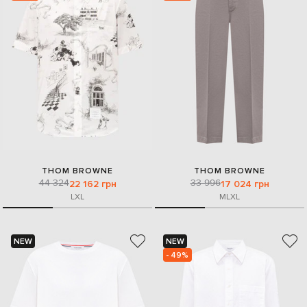
THOM BROWNE
THOM BROWNE
44 324
33 996
22 162 грн
17 024 грн
L
XL
M
L
XL
NEW
NEW
- 49%