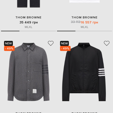
THOM BROWNE
THOM BROWNE
33 113
35 449 грн
16 557 грн
M
L
XL
M
L
XL
NEW
NEW
- 49%
- 49%