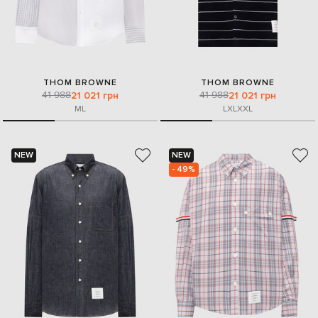
THOM BROWNE
THOM BROWNE
41 988
41 988
21 021 грн
21 021 грн
M
L
L
XL
XXL
NEW
NEW
- 49%