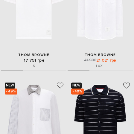
THOM BROWNE
THOM BROWNE
41 988
17 751 грн
21 021 грн
S
L
XXL
NEW
NEW
- 49%
- 49%