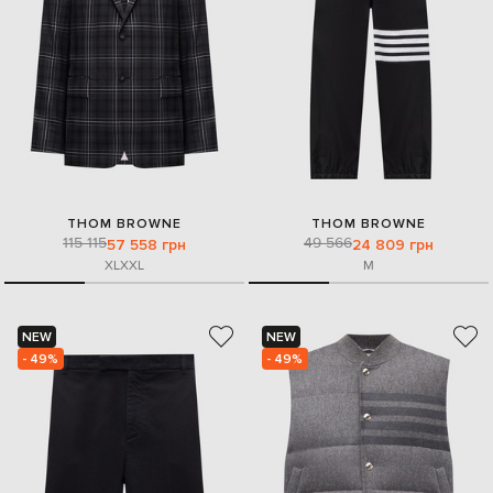
THOM BROWNE
THOM BROWNE
115 115
49 566
57 558 грн
24 809 грн
XL
XXL
M
NEW
NEW
- 49%
- 49%