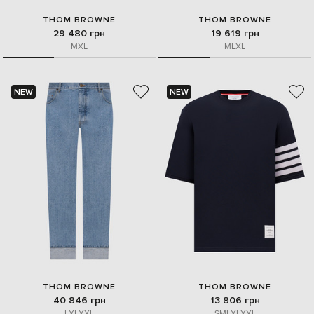
THOM BROWNE
THOM BROWNE
29 480 грн
19 619 грн
M
XL
M
L
XL
NEW
NEW
THOM BROWNE
THOM BROWNE
40 846 грн
13 806 грн
L
XL
XXL
S
M
L
XL
XXL