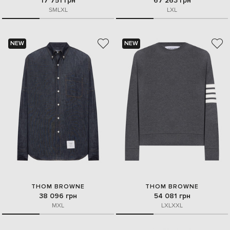
17 751 грн
67 263 грн
S
M
L
XL
L
XL
NEW
NEW
THOM BROWNE
THOM BROWNE
38 096 грн
54 081 грн
M
XL
L
XL
XXL