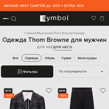
ARCHIVE: NEXT CHAPTER до -60% + EXTRA -50%
Главная
Мужчинам
Thom Browne
Одежда
Одежда Thom Browne для мужчин
ДЛЯ НЕЁ
ДЛЯ НЕГО
Все
Одежда
Обувь
Сумки
Аксессуары
По популярности
Фильтры
NEW
NEW
- 49%
- 49%