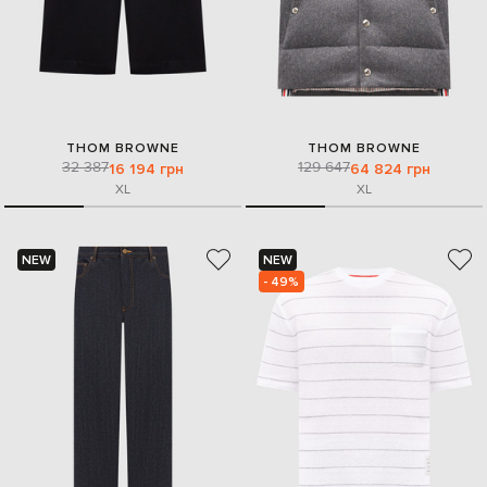
THOM BROWNE
THOM BROWNE
32 387
129 647
16 194 грн
64 824 грн
XL
XL
NEW
NEW
- 49%