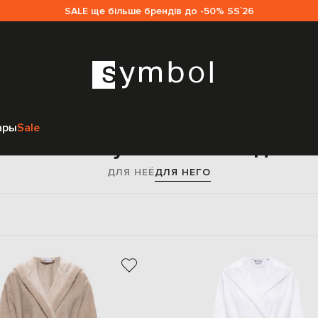
SALE ще більше брендів до -50% SS`26
Главная
Мужчинам
Symbol Home
Одежда
Нижнее белье
ары
Sale
е белье Symbol Home для 
ДЛЯ НЕЁ
ДЛЯ НЕГО