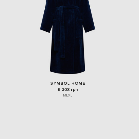
EUR
Denmark
€
EUR
Estonia
€
EUR
Finland
€
EUR
France
€
EUR
SYMBOL HOME
Germany
6 308 грн
€
M
L
XL
EUR
Greece
€
EUR
Hungary
€
EUR