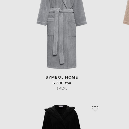
SYMBOL HOME
6 308 грн
S
M
L
XL