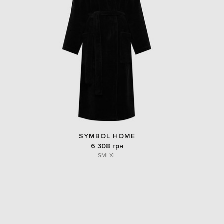
SYMBOL HOME
6 308 грн
S
M
L
XL