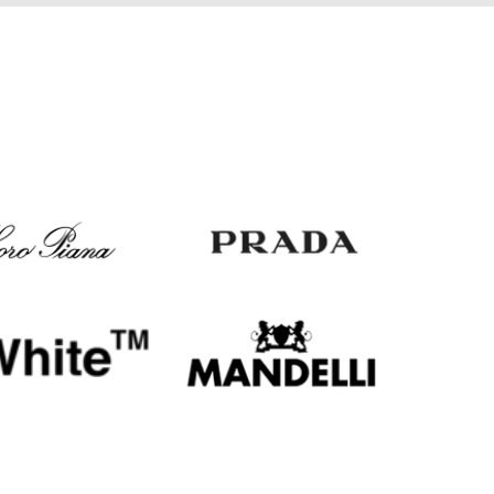
EUR
Slovakia
€
EUR
Slovenia
€
EUR
Spain
€
EUR
Sweden
€
UAH
Ukraine
₴
EUR
Other
€