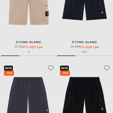
STONE ISLAND
STONE ISLAND
17 062
13 495
13 650 грн
10 806 грн
S
XXL
NEW
NEW
- 19%
- 19%