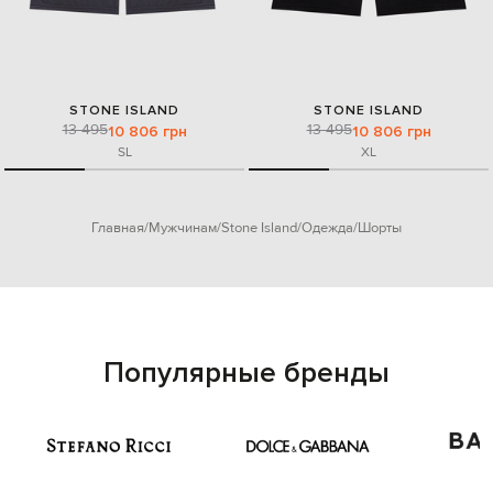
STONE ISLAND
STONE ISLAND
13 495
13 495
10 806 грн
10 806 грн
S
L
XL
Главная
Мужчинам
Stone Island
Одежда
Шорты
Популярные бренды