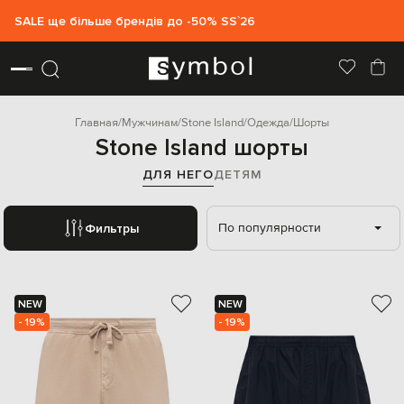
SALE ще більше брендів до -50% SS`26
Главная
Мужчинам
Stone Island
Одежда
Шорты
Stone Island шорты
ДЛЯ НЕГО
ДЕТЯМ
По популярности
Фильтры
NEW
NEW
- 19%
- 19%