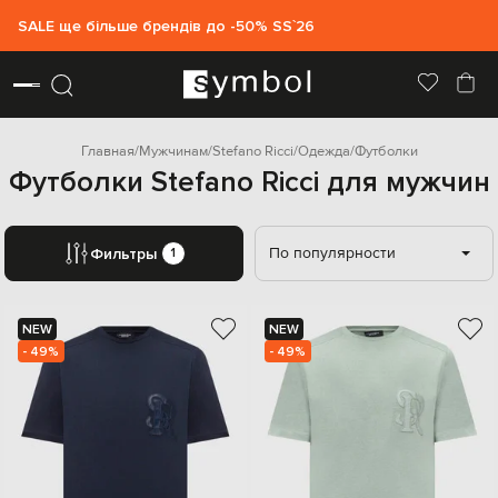
SALE ще більше брендів до -50% SS`26
Главная
Мужчинам
Stefano Ricci
Одежда
Футболки
Футболки Stefano Ricci для мужчин
По популярности
Фильтры
1
NEW
NEW
- 49%
- 49%