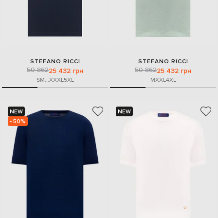
STEFANO RICCI
STEFANO RICCI
50 862
50 862
25 432 грн
25 432 грн
S
M
...
XXXL
5XL
M
XXL
4XL
NEW
NEW
- 50%