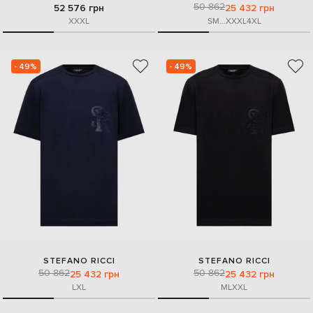
50 862
52 576 грн
25 432 грн
XXXL
S
M
...
XXXL
4XL
- 49%
- 49%
STEFANO RICCI
STEFANO RICCI
50 862
50 862
25 432 грн
25 432 грн
L
XL
M
L
XXL