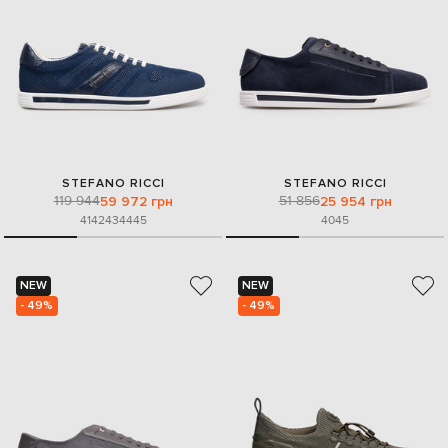
STEFANO RICCI
STEFANO RICCI
119 944
51 856
59 972 грн
25 954 грн
41
42
43
44
45
40
45
NEW
NEW
- 49%
- 49%