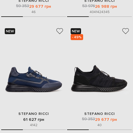
STEFANO RICCI
STEFANO RICCI
59 353
53 976
29 677 грн
26 988 грн
46
40
41
42
43
45
NEW
NEW
- 49%
STEFANO RICCI
STEFANO RICCI
59 353
61 627 грн
29 677 грн
41
42
40