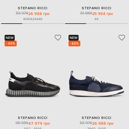
STEFANO RICCI
STEFANO RICCI
53 976
51 856
26 988 грн
25 954 грн
40
41
42
44
46
44
NEW
NEW
- 49%
- 50%
STEFANO RICCI
STEFANO RICCI
95 956
53 976
47 979 грн
26 988 грн
41
42
...
45
46
39
40
...
44
45