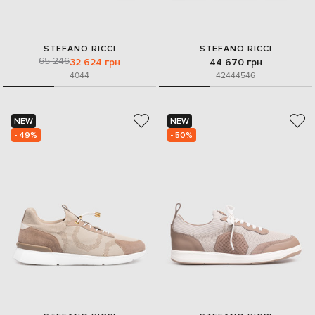
STEFANO RICCI
STEFANO RICCI
65 246
32 624 грн
44 670 грн
40
44
42
44
45
46
NEW
NEW
- 49%
- 50%