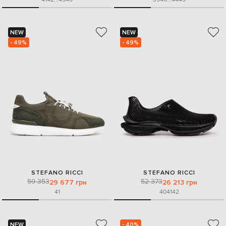
NEW
NEW
- 49%
- 49%
STEFANO RICCI
STEFANO RICCI
59 353
52 373
29 677 грн
26 213 грн
41
40
41
42
NEW
- 40%