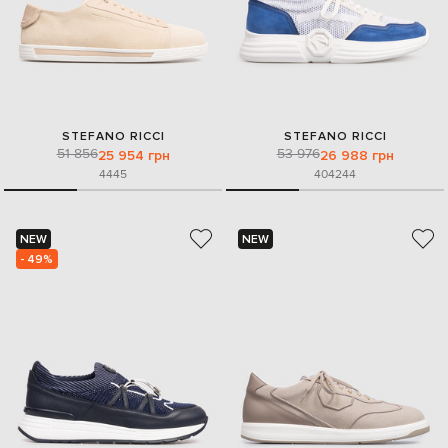
STEFANO RICCI
STEFANO RICCI
51 856
53 976
25 954 грн
26 988 грн
44
45
40
42
44
NEW
NEW
- 49%