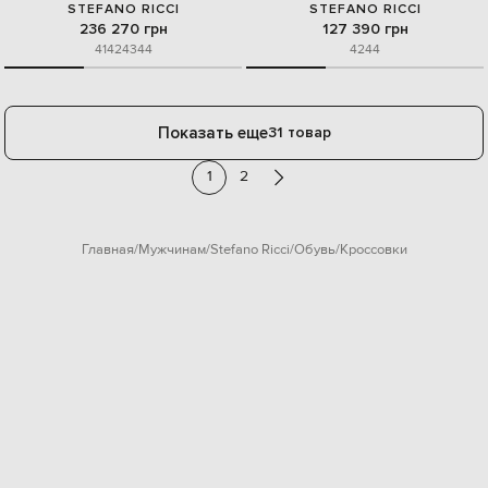
STEFANO RICCI
STEFANO RICCI
236 270 грн
127 390 грн
41
42
43
44
42
44
Показать еще
31 товар
1
2
Главная
Мужчинам
Stefano Ricci
Обувь
Кроссовки