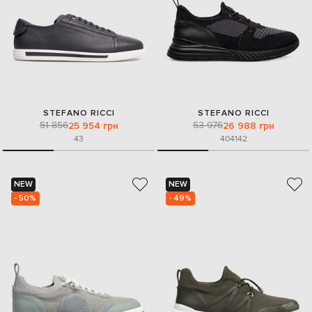
STEFANO RICCI
STEFANO RICCI
51 856
53 976
25 954 грн
26 988 грн
43
40
41
42
NEW
NEW
- 50%
- 49%