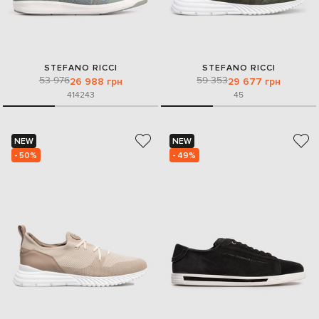
STEFANO RICCI
STEFANO RICCI
53 976
59 353
26 988 грн
29 677 грн
41
42
43
45
NEW
NEW
- 50%
- 49%