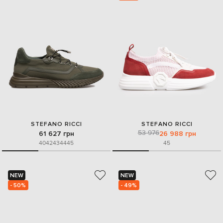
STEFANO RICCI
STEFANO RICCI
53 976
61 627 грн
26 988 грн
40
42
43
44
45
45
NEW
NEW
- 50%
- 49%