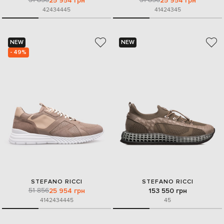
25 954 грн
25 954 грн
42
43
44
45
41
42
43
45
NEW
NEW
- 49%
STEFANO RICCI
STEFANO RICCI
51 856
25 954 грн
153 550 грн
41
42
43
44
45
45