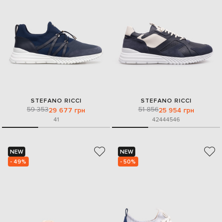
STEFANO RICCI
STEFANO RICCI
59 353
51 856
29 677 грн
25 954 грн
41
42
44
45
46
NEW
NEW
- 49%
- 50%