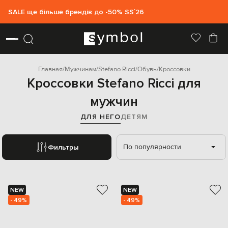
SALE ще більше брендів до -50% SS`26
Главная
Мужчинам
Stefano Ricci
Обувь
Кроссовки
Кроссовки Stefano Ricci для
мужчин
ДЛЯ НЕГО
ДЕТЯМ
По популярности
Фильтры
NEW
NEW
- 49%
- 49%