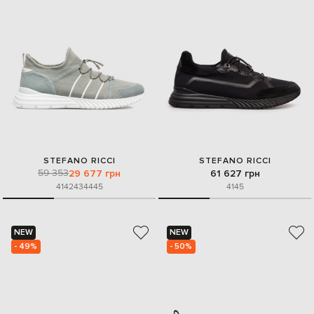
STEFANO RICCI
STEFANO RICCI
59 353
29 677 грн
61 627 грн
41
42
43
44
45
41
45
NEW
NEW
- 49%
- 50%