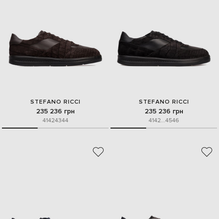
STEFANO RICCI
STEFANO RICCI
235 236 грн
235 236 грн
41
42
43
44
41
42
...
45
46