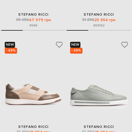
STEFANO RICCI
STEFANO RICCI
95 956
51 856
47 979 грн
25 954 грн
45
46
40
41
42
NEW
NEW
- 49%
- 49%
STEFANO RICCI
STEFANO RICCI
51 856
51 856