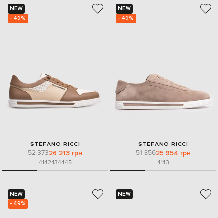
NEW
NEW
- 49%
- 49%
STEFANO RICCI
STEFANO RICCI
52 373
51 856
26 213 грн
25 954 грн
41
42
43
44
45
41
43
NEW
NEW
- 49%