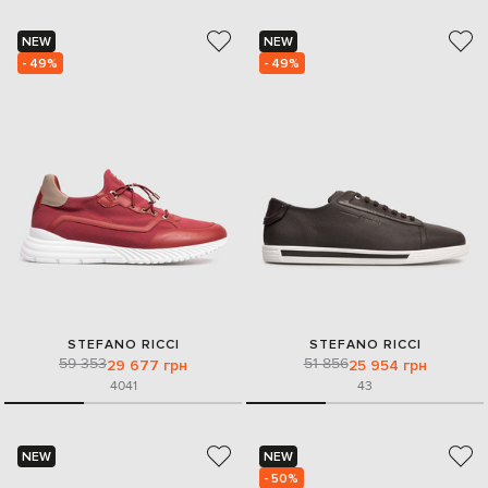
NEW
NEW
- 49%
- 49%
STEFANO RICCI
STEFANO RICCI
59 353
51 856
29 677 грн
25 954 грн
40
41
43
NEW
NEW
- 50%