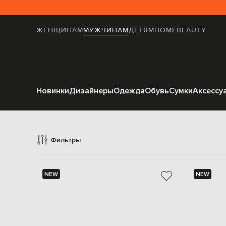
ЖЕНЩИНАМ
МУЖЧИНАМ
ДЕТЯМ
HOME
BEAUTY
Новинки
Дизайнеры
Одежда
Обувь
Сумки
Аксессу
Га
Фильтры
NEW
NEW