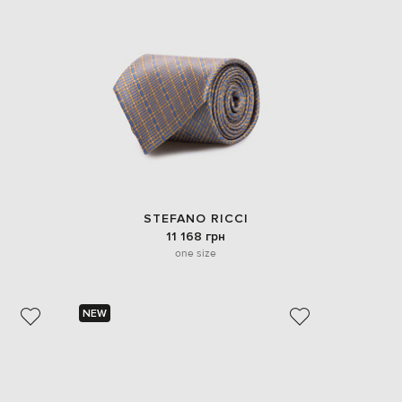
EUR
Denmark
€
EUR
Estonia
€
EUR
Finland
€
EUR
France
€
STEFANO RICCI
11 168 грн
EUR
Germany
one size
€
EUR
Greece
€
NEW
EUR
Hungary
€
EUR