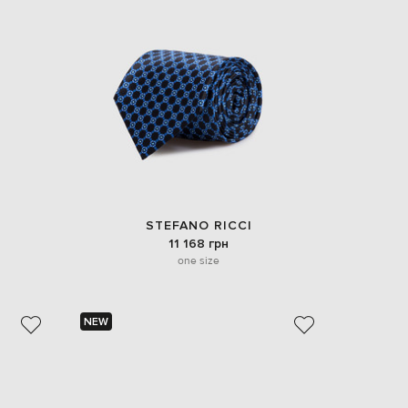
Italy
€
EUR
Latvia
€
EUR
Lithuania
€
EUR
Luxembourg
€
EUR
Netherlands
STEFANO RICCI
€
11 168 грн
one size
PLN
Poland
zł
EUR
NEW
Portugal
€
EUR
Romania
€