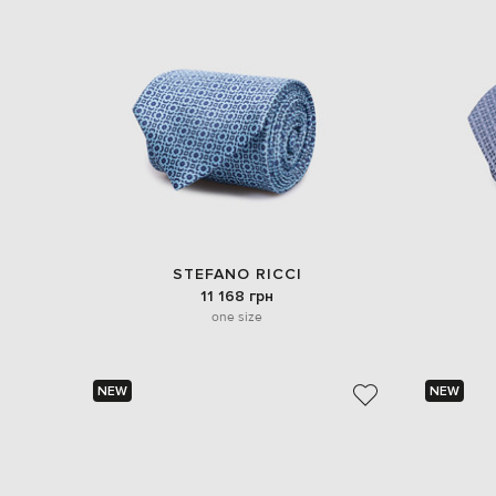
STEFANO RICCI
11 168 грн
one size
NEW
NEW