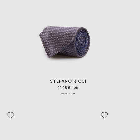
STEFANO RICCI
11 168 грн
one size