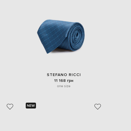
STEFANO RICCI
11 168 грн
one size
NEW