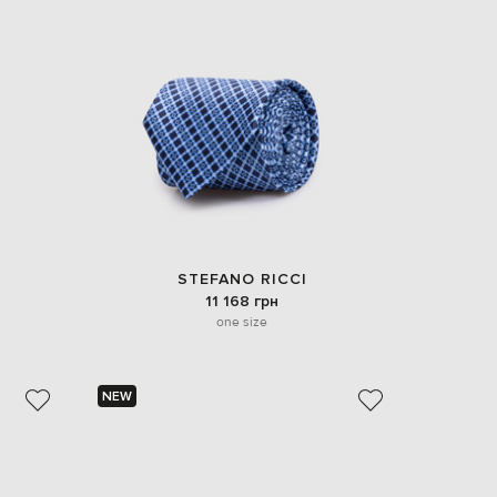
EUR
Slovakia
€
EUR
Slovenia
€
EUR
Spain
€
EUR
Sweden
€
STEFANO RICCI
UAH
Ukraine
11 168 грн
₴
one size
EUR
Other
€
NEW