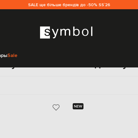
SALE ще більше брендів до -50% SS`26
Главная
Мужчинам
Stefano Ricci
Аксессуары
Галстуки
ары
Sale
лстуки Stefano Ricci для муж
NEW