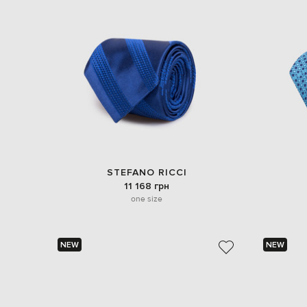
STEFANO RICCI
11 168 грн
one size
NEW
NEW