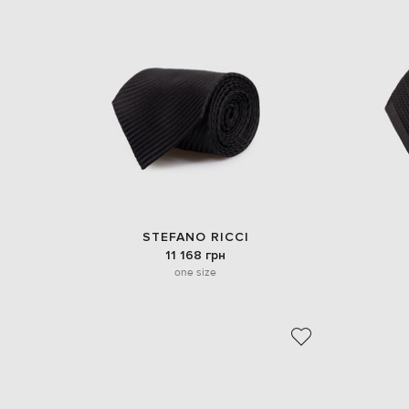
STEFANO RICCI
11 168 грн
one size