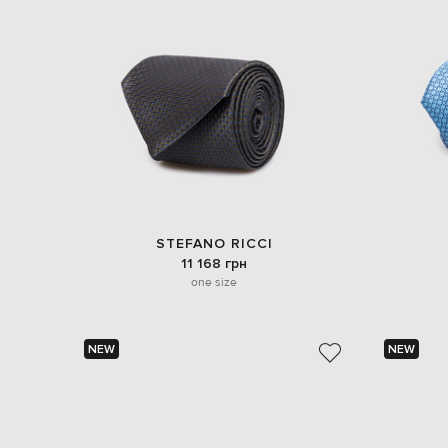
STEFANO RICCI
11 168 грн
one size
NEW
NEW