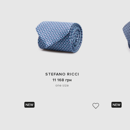
STEFANO RICCI
11 168 грн
one size
NEW
NEW