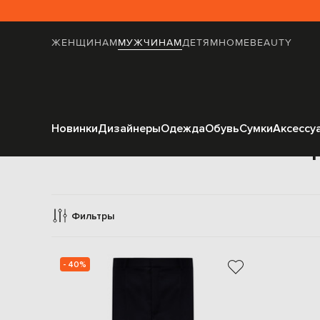
ЖЕНЩИНАМ
МУЖЧИНАМ
ДЕТЯМ
HOME
BEAUTY
Новинки
Дизайнеры
Одежда
Обувь
Сумки
Аксессу
Б
Фильтры
- 40%