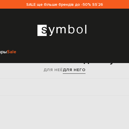
SALE ще більше брендів до -50% SS`26
Главная
Мужчинам
Saint Laurent
Одежда
Брюки
ары
Sale
рюки Saint Laurent для мужч
ДЛЯ НЕЁ
ДЛЯ НЕГО