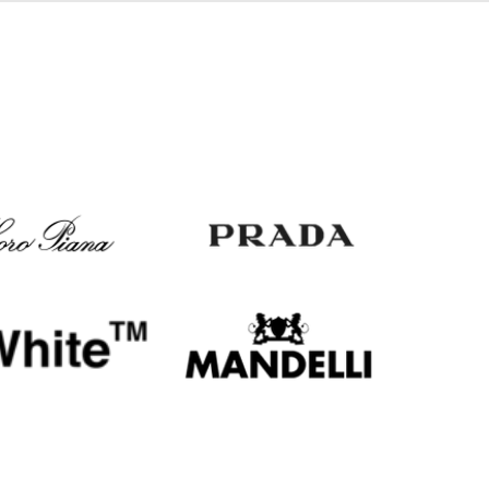
Italy
€
EUR
Latvia
€
EUR
Lithuania
€
EUR
Luxembourg
€
EUR
Netherlands
€
PLN
Poland
zł
EUR
Portugal
€
EUR
Romania
€