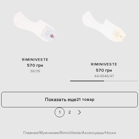
RIMINIVESTE
RIMINIVESTE
570 грн
570 грн
38/39
44/45
46/47
Показать еще
21 товар
1
2
Главная
Мужчинам
RiminiVeste
Аксессуары
Носки