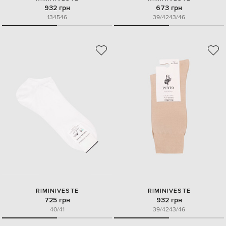
932 грн
673 грн
13
45
46
39/42
43/46
RIMINIVESTE
RIMINIVESTE
725 грн
932 грн
40/41
39/42
43/46