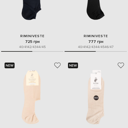
RIMINIVESTE
RIMINIVESTE
725 грн
777 грн
40/41
42/43
44/45
40/41
42/43
44/45
46/47
NEW
NEW