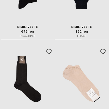
RIMINIVESTE
RIMINIVESTE
673 грн
932 грн
39/42
43/46
13
45
46