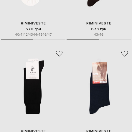
RIMINIVESTE
RIMINIVESTE
570 грн
673 грн
40/41
42/43
44/45
46/47
43/46
RIMINIVESTE
RIMINIVESTE