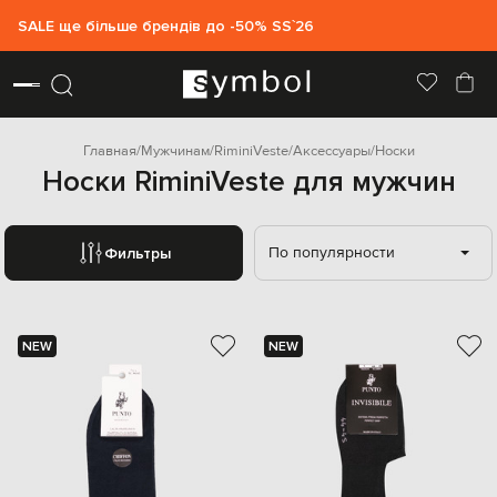
SALE ще більше брендів до -50% SS`26
Главная
Мужчинам
RiminiVeste
Аксессуары
Носки
Носки RiminiVeste для мужчин
По популярности
Фильтры
NEW
NEW