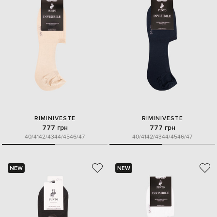
RIMINIVESTE
RIMINIVESTE
777 грн
777 грн
40/41
42/43
44/45
46/47
40/41
42/43
44/45
46/47
NEW
NEW