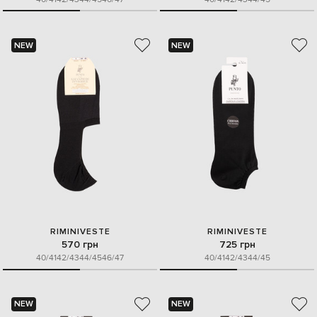
NEW
NEW
RIMINIVESTE
RIMINIVESTE
570 грн
725 грн
40/41
42/43
44/45
46/47
40/41
42/43
44/45
NEW
NEW