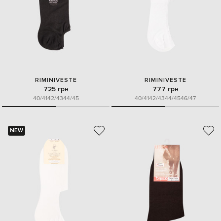
RIMINIVESTE
RIMINIVESTE
725 грн
777 грн
40/41
42/43
44/45
40/41
42/43
44/45
46/47
NEW