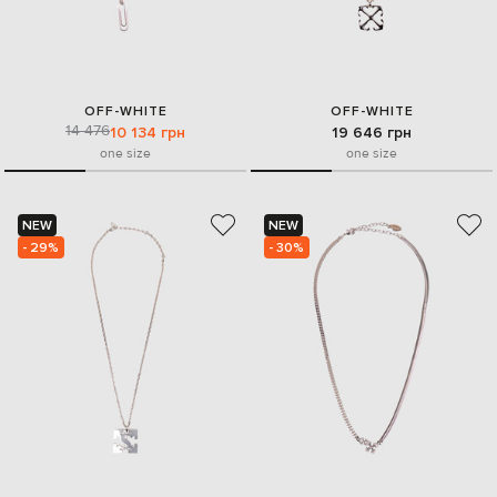
OFF-WHITE
OFF-WHITE
14 476
10 134 грн
19 646 грн
one size
one size
NEW
NEW
- 29%
- 30%