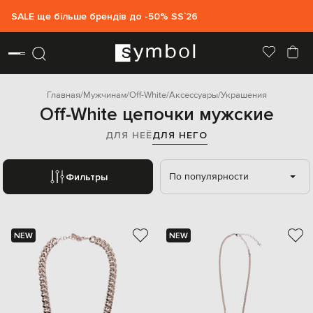
SALE ще більше брендів до -50% SS`26
Главная
Мужчинам
Off-White
Аксессуары
Украшения
Off-White цепочки мужские
ДЛЯ НЕЁ
ДЛЯ НЕГО
По популярности
Фильтры
NEW
NEW