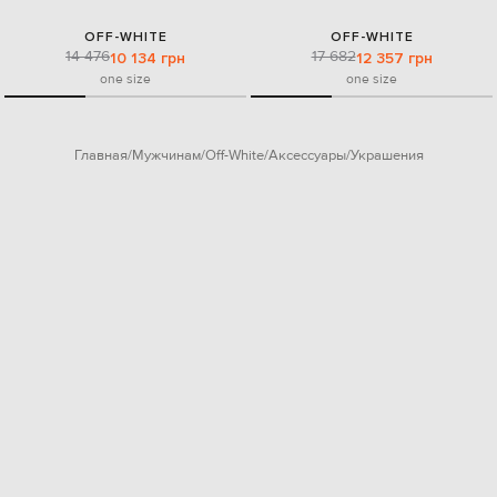
OFF-WHITE
OFF-WHITE
14 476
17 682
10 134 грн
12 357 грн
one size
one size
Главная
Мужчинам
Off-White
Аксессуары
Украшения