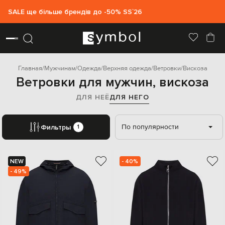
SALE ще більше брендів до -50% SS`26
Главная
Мужчинам
Одежда
Верхняя одежда
Ветровки
Вискоза
Ветровки для мужчин, вискоза
ДЛЯ НЕЁ
ДЛЯ НЕГО
По популярности
Фильтры
1
NEW
- 40%
- 49%