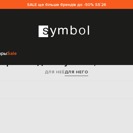
SALE ще більше брендів до -50% SS`26
Главная
Мужчинам
Одежда
Верхняя одежда
Тренчи
Хлопок
ары
Sale
Тренчи для мужчин, хлопок
ДЛЯ НЕЁ
ДЛЯ НЕГО