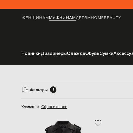
ЖЕНЩИНАМ
МУЖЧИНАМ
ДЕТЯМ
HOME
BEAUTY
Новинки
Дизайнеры
Одежда
Обувь
Сумки
Аксессу
Фильтры
1
Сбросить все
Хлопок