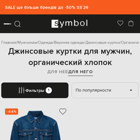
SALE ще більше брендів до -50% SS`26
Главная
Мужчинам
Одежда
Верхняя одежда
Джинсовые куртки
Органиче
Джинсовые куртки для мужчин,
органический хлопок
ДЛЯ НЕЁ
ДЛЯ НЕГО
По популярности
Фильтры
1
- 64%