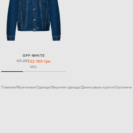
OFF-WHITE
63 282
22 180 грн
M
XL
Главная
Мужчинам
Одежда
Верхняя одежда
Джинсовые куртки
Органиче