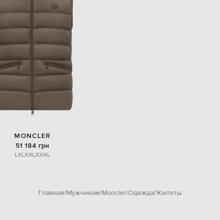
MONCLER
51 184 грн
L
XL
XXL
XXXL
Главная
Мужчинам
Moncler
Одежда
Жилеты