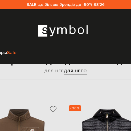
SALE ще більше брендів до -50% SS`26
Главная
Мужчинам
Moncler
Одежда
Жилеты
ары
Sale
верхняя одежда Moncler дл
ДЛЯ НЕЁ
ДЛЯ НЕГО
- 30%