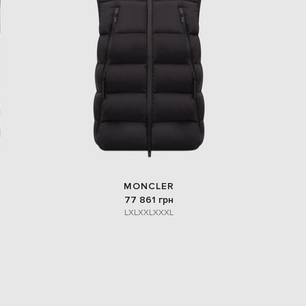
Italy
€
EUR
Latvia
€
EUR
Lithuania
€
EUR
Luxembourg
€
EUR
Netherlands
€
MONCLER
PLN
77 861 грн
Poland
L
XL
XXL
XXXL
zł
EUR
Portugal
€
EUR
Romania
€