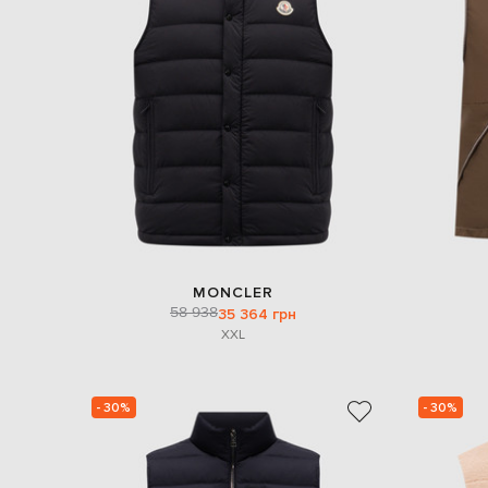
MONCLER
58 938
35 364 грн
XXL
- 30%
- 30%