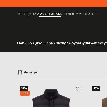
ЖЕНЩИНАМ
МУЖЧИНАМ
ДЕТЯМ
HOME
BEAUTY
Новинки
Дизайнеры
Одежда
Обувь
Сумки
Аксессу
Жилеты 
Фильтры
NEW
NEW
- 39%