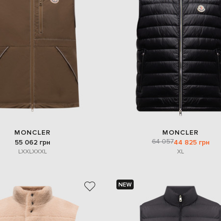
MONCLER
MONCLER
64 057
55 062 грн
44 825 грн
L
XXL
XXXL
XL
NEW