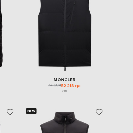
EUR
Denmark
€
EUR
Estonia
€
EUR
Finland
€
EUR
France
€
EUR
MONCLER
Germany
74 604
52 218 грн
€
XXL
EUR
Greece
€
NEW
EUR
Hungary
€
EUR