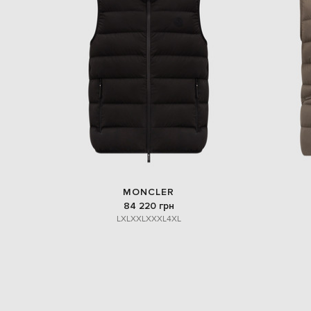
MONCLER
84 220 грн
L
XL
XXL
XXXL
4XL