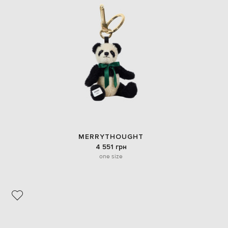
EUR
Denmark
€
EUR
Estonia
€
EUR
Finland
€
EUR
France
€
EUR
MERRYTHOUGHT
Germany
4 551 грн
€
one size
EUR
Greece
€
EUR
Hungary
€
EUR