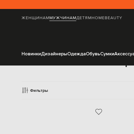
ЖЕНЩИНАМ
МУЖЧИНАМ
ДЕТЯМ
HOME
BEAUTY
Новинки
Дизайнеры
Одежда
Обувь
Сумки
Аксессу
Бр
Фильтры