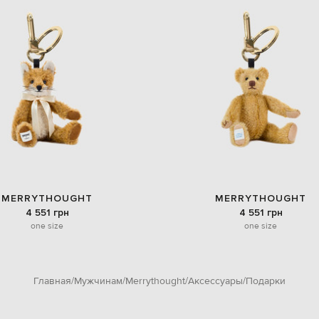
MERRYTHOUGHT
MERRYTHOUGHT
4 551 грн
4 551 грн
one size
one size
Главная
Мужчинам
Merrythought
Аксессуары
Подарки