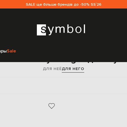
SALE ще більше брендів до -50% SS`26
Главная
Мужчинам
Merrythought
Аксессуары
Подарки
ары
Sale
елоки Merrythought для муж
ДЛЯ НЕЁ
ДЛЯ НЕГО