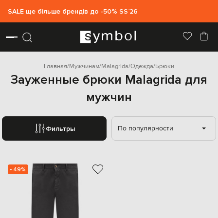
SALE ще більше брендів до -50% SS`26
Главная
Мужчинам
Malagrida
Одежда
Брюки
Зауженные брюки Malagrida для
мужчин
По популярности
Фильтры
- 49%