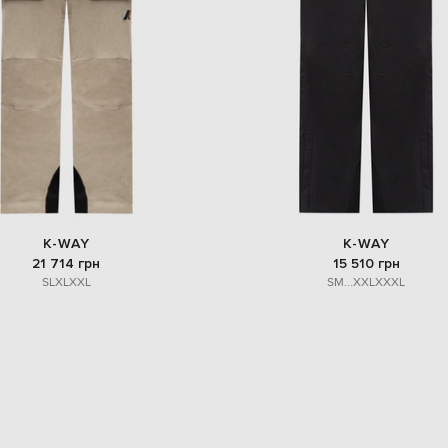
K-WAY
K-WAY
21 714 грн
15 510 грн
S
L
XL
XXL
S
M
...
XXL
XXXL