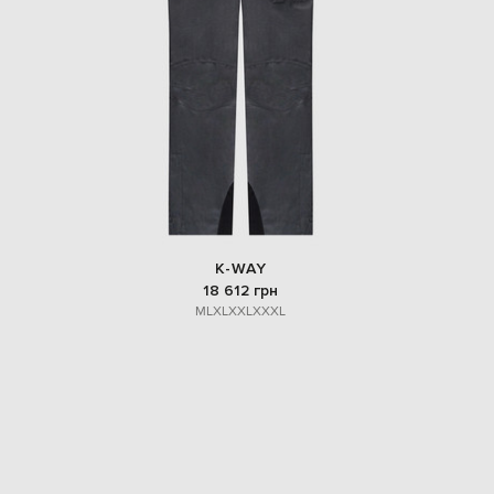
EUR
Denmark
€
EUR
Estonia
€
EUR
Finland
€
EUR
France
€
K-WAY
18 612 грн
EUR
Germany
M
L
XL
XXL
XXXL
€
EUR
Greece
€
EUR
Hungary
€
EUR