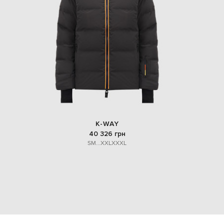
K-WAY
40 326 грн
S
M
...
XXL
XXXL