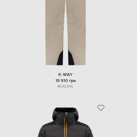
K-WAY
15 510 грн
M
L
XL
XXL