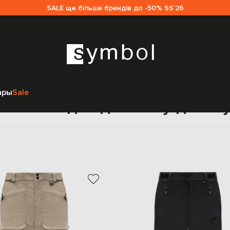
SALE ще більше брендів до -50% SS`26
Главная
Мужчинам
K-Way
Одежда
Спортивная одежда
ары
Sale
тивная одежда K-Way для м