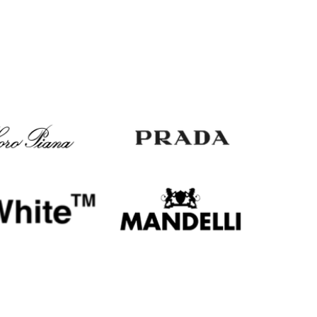
EUR
Slovakia
€
EUR
Slovenia
€
EUR
Spain
€
EUR
Sweden
€
UAH
Ukraine
₴
EUR
Other
€