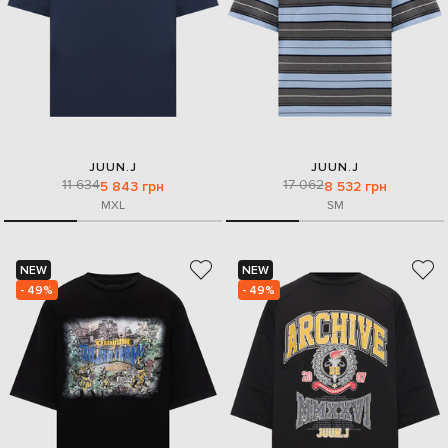
JUUN.J
JUUN.J
11 634
17 062
5 843 грн
8 532 грн
M
XL
S
M
NEW
NEW
- 49%
- 49%