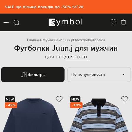
SALE ще більше брендів до -50% SS`26
Главная
Мужчинам
Juun.j
Одежда
Футболки
Футболки Juun.j для мужчин
ДЛЯ НЕЁ
ДЛЯ НЕГО
По популярности
Фильтры
NEW
NEW
- 49%
- 49%