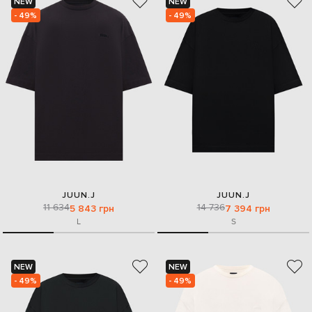
NEW
NEW
- 49%
- 49%
JUUN.J
JUUN.J
11 634
14 736
5 843 грн
7 394 грн
L
S
NEW
NEW
- 49%
- 49%