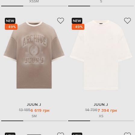
XS
S
M
S
NEW
NEW
- 49%
- 49%
JUUN.J
JUUN.J
13 185
14 736
6 619 грн
7 394 грн
S
M
XS