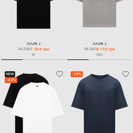
JUUN.J
JUUN.J
14 736
16 287
7 394 грн
8 170 грн
M
S
M
L
NEW
- 39%
- 49%