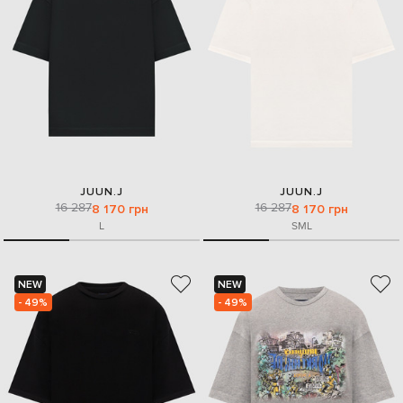
JUUN.J
JUUN.J
16 287
16 287
8 170 грн
8 170 грн
L
S
M
L
NEW
NEW
- 49%
- 49%