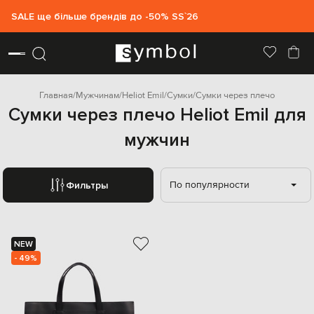
SALE ще більше брендів до -50% SS`26
Главная
Мужчинам
Heliot Emil
Сумки
Сумки через плечо
Сумки через плечо Heliot Emil для
мужчин
По популярности
Фильтры
NEW
- 49%