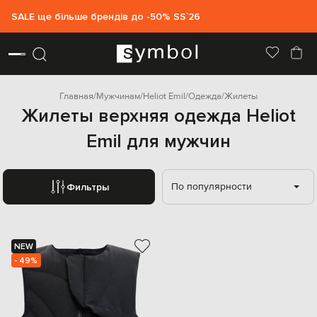
SALE ще більше брендів до -50% SS`26
Главная
Мужчинам
Heliot Emil
Одежда
Жилеты
Жилеты верхняя одежда Heliot
Emil для мужчин
По популярности
Фильтры
NEW
- 49%