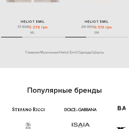
HELIOT EMIL
HELIOT EMIL
17 838
25 903
5 378 грн
6 515 грн
M
L
S
M
Главная
Мужчинам
Heliot Emil
Одежда
Шорты
Популярные бренды