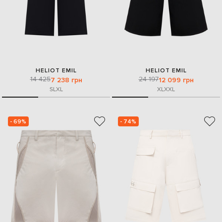
HELIOT EMIL
HELIOT EMIL
14 425
24 197
7 238 грн
12 099 грн
S
L
XL
XL
XXL
- 69%
- 74%