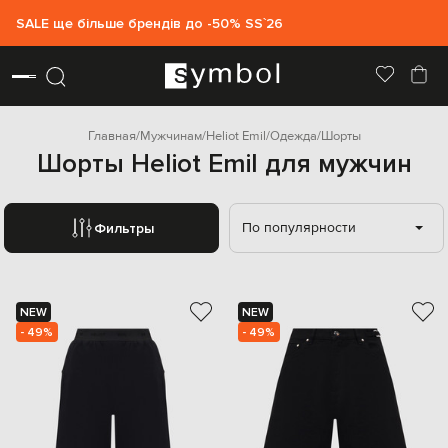
SALE ще більше брендів до -50% SS`26
Главная
Мужчинам
Heliot Emil
Одежда
Шорты
Шорты Heliot Emil для мужчин
По популярности
Фильтры
NEW
NEW
- 49%
- 49%