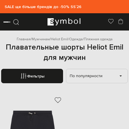
SALE ще більше брендів до -50% SS`26
Главная
Мужчинам
Heliot Emil
Одежда
Пляжная одежда
Плавательные шорты Heliot Emil
для мужчин
По популярности
Фильтры