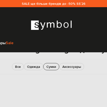
SALE ще більше брендів до -50% SS`26
Главная
Мужчинам
Ermenegildo Zegna
Сумки
ары
Sale
и Ermenegildo Zegna для м
Все
Одежда
Сумки
Аксессуары