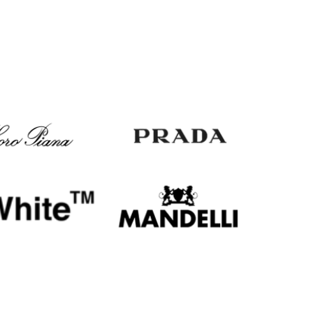
Italy
€
EUR
Latvia
€
EUR
Lithuania
€
EUR
Luxembourg
€
EUR
Netherlands
€
PLN
Poland
zł
EUR
Portugal
€
EUR
Romania
€