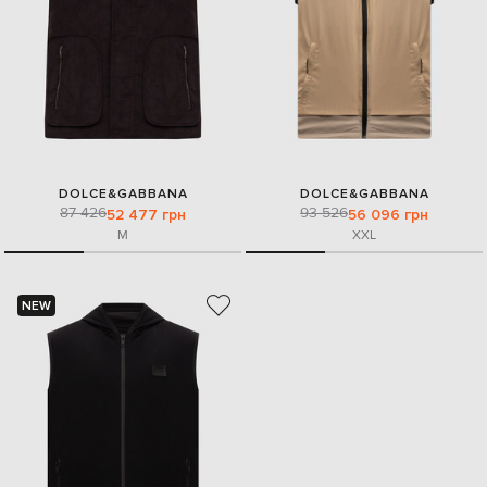
DOLCE&GABBANA
DOLCE&GABBANA
87 426
93 526
52 477 грн
56 096 грн
M
XXL
NEW