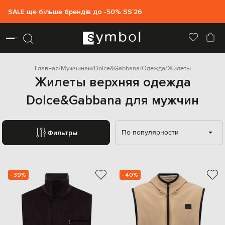
SALE ще більше брендів до -50% SS`26
Главная
Мужчинам
Dolce&Gabbana
Одежда
Жилеты
Жилеты верхняя одежда
Dolce&Gabbana для мужчин
По популярности
Фильтры
- 39%
- 40%