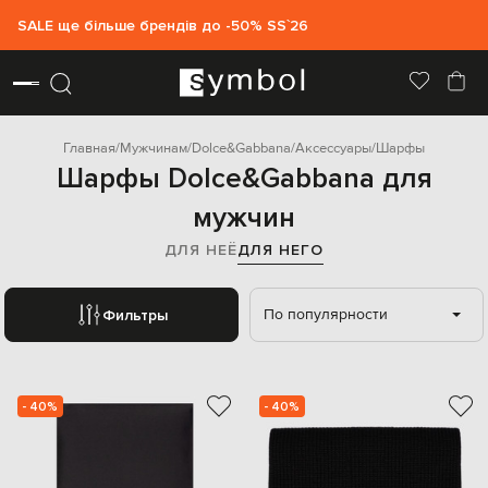
SALE ще більше брендів до -50% SS`26
Главная
Мужчинам
Dolce&Gabbana
Аксессуары
Шарфы
Шарфы Dolce&Gabbana для
мужчин
ДЛЯ НЕЁ
ДЛЯ НЕГО
По популярности
Фильтры
- 40%
- 40%