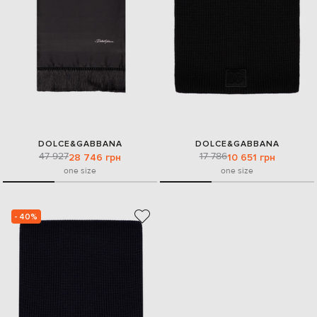
DOLCE&GABBANA
DOLCE&GABBANA
47 927
17 786
28 746 грн
10 651 грн
one size
one size
- 40%