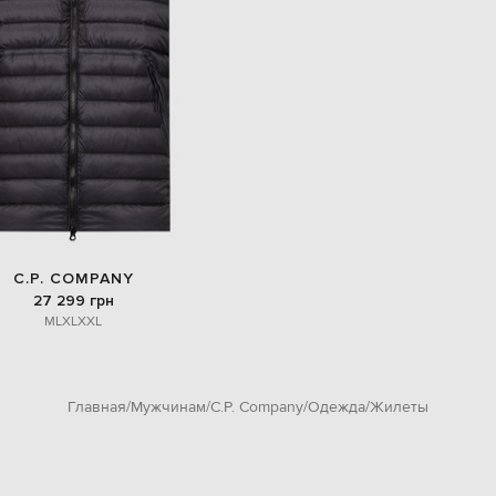
C.P. COMPANY
27 299 грн
M
L
XL
XXL
Главная
Мужчинам
C.P. Company
Одежда
Жилеты