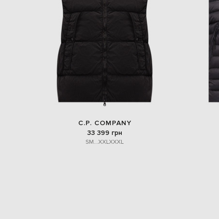
C.P. COMPANY
33 399 грн
S
M
...
XXL
XXXL