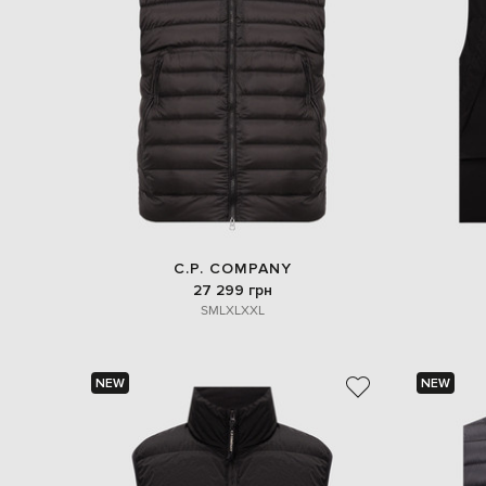
C.P. COMPANY
27 299 грн
S
M
L
XL
XXL
NEW
NEW