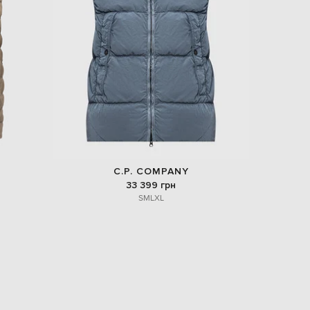
Italy
€
EUR
Latvia
€
EUR
Lithuania
€
EUR
Luxembourg
€
EUR
Netherlands
C.P. COMPANY
€
33 399 грн
S
M
L
XL
PLN
Poland
zł
EUR
Portugal
€
EUR
Romania
€