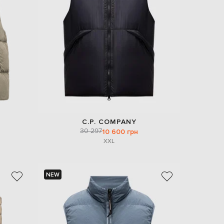
EUR
Denmark
€
EUR
Estonia
€
EUR
Finland
€
EUR
France
€
C.P. COMPANY
30 297
10 600 грн
EUR
Germany
XXL
€
EUR
Greece
€
NEW
EUR
Hungary
€
EUR