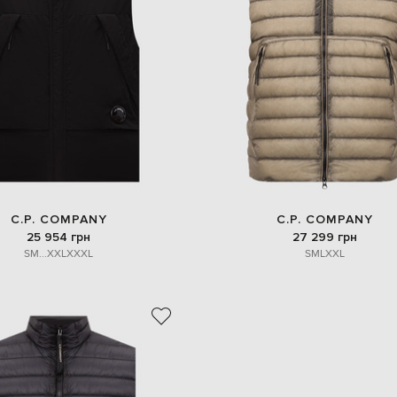
C.P. COMPANY
C.P. COMPANY
25 954 грн
27 299 грн
S
M
...
XXL
XXXL
S
M
L
XXL