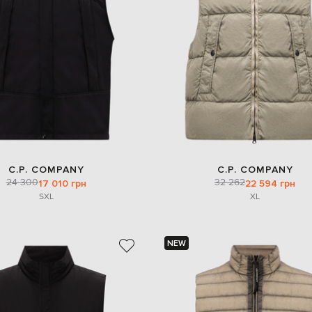
C.P. COMPANY
C.P. COMPANY
24 300
32 262
17 010 грн
22 594 грн
S
XL
XL
NEW