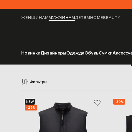
ЖЕНЩИНАМ
МУЖЧИНАМ
ДЕТЯМ
HOME
BEAUTY
Новинки
Дизайнеры
Одежда
Обувь
Сумки
Аксессу
Жилеты вер
Фильтры
NEW
- 30%
- 29%