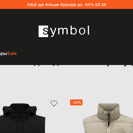
SALE ще більше брендів до -50% SS`26
Главная
Мужчинам
C.P. Company
Одежда
Жилеты
ары
Sale
хняя одежда C.P. Company
- 29%