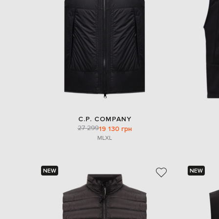
C.P. COMPANY
27 299
19 130 грн
M
L
XL
NEW
NEW