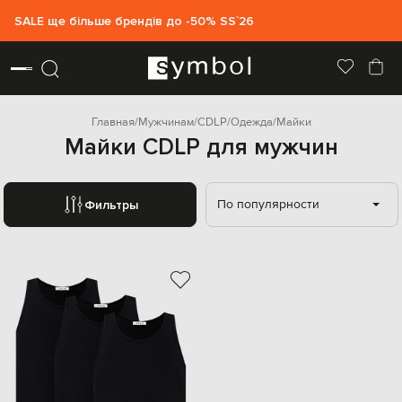
SALE ще більше брендів до -50% SS`26
Главная
Мужчинам
CDLP
Одежда
Майки
Майки CDLP для мужчин
По популярности
Фильтры